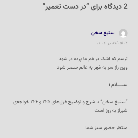
2 دیدگاه برای “در دست تعمیر”
ستیغ سخن
گفت:
۸۷/۰۵/۰۴ در ۱۱:۰۶
ترسم که اشک در غم ما پرده در شود
وین راز سر به مُهر به عالم سـمـر شود
ســـــلام ؛
“ستیغ سخن” با شرح و توضیح غزل‌های ۲۲۵ و ۲۲۶ خواجه‌ی
شیراز به روز است
منتظر حضور سبز شما