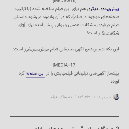
[MEDIA=16]
پیش‌پرده‌ی دیگری
هم برای این فیلم ساخته شده (با ترکیب
صحنه‌های موجود در فیلم)، که در آن وانمود می‌شود داستان
فیلم درباره‌ی مشکلات عصبی و روانی پیش آمده برای
آقای
شگفت‌انگیز
است!
این تکه هم بریده‌ی آگهی تبلیغاتی فیلم
موش سرآشپز
است:
[MEDIA=17]
پیکسار آگهی‌های تبلیغاتی فیلمهایش را در
این صفحه
گرد
آورده.
نویسنده
ارسال
دسته‌ها
حمیدرضا
۸۷/۰۴/۳۰
خنده‌ناک
،
فیلم
شده
در