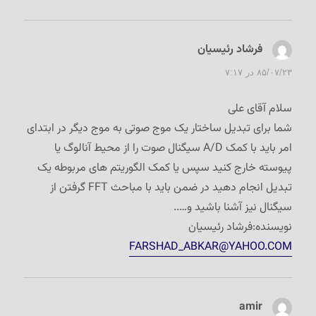
فرشاد رئیسیان
گفت:
۸۵/۰۷/۲۳ در ۷:۱۷
سلام آقای علی
شما برای تبدیل ساختار یک موج صوتی به موج دیگر در ابتدای
امر باید با کمک A/D سیگنال صوت را از محیط آنالوگ یا
پیوسته خارج کنید سپس یا کمک الگوریتم های مربوطه یک
تبدیل انجام دهید در ضمن باید با مباحث FFT گرفتن از
سیگنال نیز آشنا باشید و…..
نویسنده:فرشاد رئیسیان
FARSHAD_ABKAR@YAHOO.COM
amir
گفت: