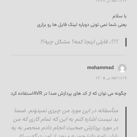
۸۵/۱۱/۱۴ در ۱۹:۴۶
با سلام
یعنی شما نمی تونی دوباره لینک فایل ها رو بزاری
؟؟؟، فایلی اینجا کمه؟ مشکل چیه؟!
mohammad
گفت:
۸۵/۱۱/۱۹ در ۱۲:۰۵
چگونه می توان که از کد های پردازش صدا در AVRاستفاده کرد
متأسفانه در این مورد من چیزی نمیدونم. ضمنا
بد نیست اشاره کنم به این که تمام کاری که من
در مورد پردازش صحبت انجام دادم منحصر به یه
پایان نامه دانشجوییه و بعد از اون دیگه سراغ