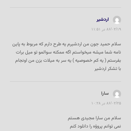
اردشیر
گفت:
۸۶/۰۲/۱۹ در ۱۱:۵۱
سلام حمید جون من اردشیرم یه طرح دارم که مربوط به پاین
نامه شما میشه میخواستم اگه ممکنه سوالمو تو میل برات
بفرستم ( یه کم خصوصیه ) یه سر به میلات بزن من اونجام
با تشکر اردشیر
سارا
گفت:
۸۶/۰۲/۲۵ در ۱۰:۲۸
سلام من سارا مجیدی هستم
نمی توانم پروؤه را دانلود کنم