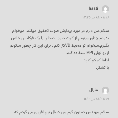
hasti
گفت:
۸۶/۰۱/۱۶ در ۱۲:۴۵
سلام.من دارم در مورد پردازش صوت تحقیق میکنم. میخوام
بدونم چطور ویتونم از کارت صوتی صدا را با یک فرکانس خاص
بگیرم.میخوام تو محیط VBکار کنم . برای این کار چطور میتونم
از روالهلی APIاستفاده کنم.
لطفا کمکم کنید .
با تشکر.
مارال
گفت:
۸۶/۰۱/۱۹ در ۵:۱۰
سلام مهندس دمتون گرم من دنبال نرم افزاری می گردم که