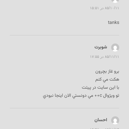
۸۵/۱۰/۱۱ در ۱۵:۵۱
tanks
شوبرت
گفت:
۸۵/۱۱/۱۱ در ۱۷:۵۵
برو غاز بچرون
هكت مي كنم
با اين سايت در پيتت
تو ويژوال c++ مي دونستي الان اينجا نبودي
احسان
گفت: