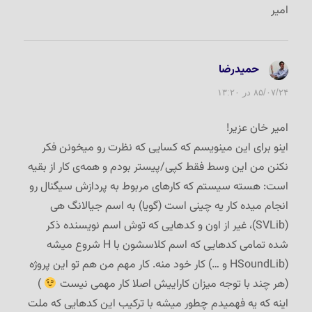
امير
حمیدرضا
گفت:
۸۵/۰۷/۲۴ در ۱۳:۲۰
امیر خان عزیر!
اینو برای این مینویسم که کسایی که نظرت رو میخونن فکر
نکنن من این وسط فقط کپی/پیستر بودم و همه‌ی کار از بقیه
است: هسته سیستم که کارهای مربوط به پردازش سیگنال رو
انجام میده کار یه چینی است (گویا) به اسم جیالانگ هی
(SVLib)، غیر از اون و کدهایی که توش اسم نویسنده ذکر
شده تمامی کدهایی که اسم کلاسشون با H شروع میشه
(HSoundLib و …) کار خود منه. کار مهم من هم تو این پروژه
(هر چند با توجه میزان کاراییش اصلا کار مهمی نیست
)
اینه که یه فهمیدم چطور میشه با ترکیب این کدهایی که ملت