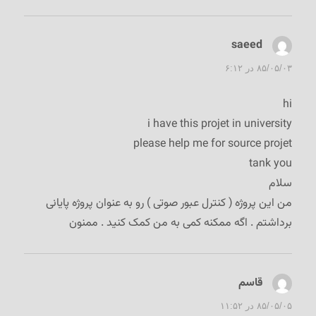
saeed
گفت:
۸۵/۰۵/۰۳ در ۶:۱۲
hi
i have this projet in university
please help me for source projet
tank you
سلام
من این پروژه ( کنترل عبور صوتی ) رو به عنوان پروژه پایانی
برداشتم . اگه ممکنه کمی به من کمک کنید . ممنون
قاسم
گفت:
۸۵/۰۵/۰۵ در ۱۱:۵۲