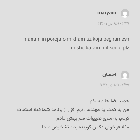
maryam
گفت:
۸۶/۰۲/۲۷ در ۲۲:۰۷
manam in porojaro mikham az koja begiramesh
mishe baram mil konid plz
احسان
گفت:
۸۶/۰۲/۲۹ در ۹:۳۲
حمید رضا جان سلام
من به کمک یه مهندس نرم افزار از برنامه شما قبلا استفاده
کردم، یه سری تغییرات هم بهش دادم
مثلا فراخونی عکس گوینده بعد تشخیص صدا