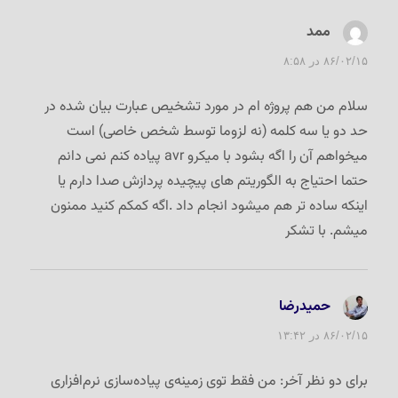
ممد
گفت:
۸۶/۰۲/۱۵ در ۸:۵۸
سلام من هم پروژه ام در مورد تشخیص عبارت بیان شده در
حد دو یا سه کلمه (نه لزوما توسط شخص خاصی) است
میخواهم آن را اگه بشود با میکرو avr پیاده کنم نمی دانم
حتما احتیاج به الگوریتم های پیچیده پردازش صدا دارم یا
اینکه ساده تر هم میشود انجام داد .اگه کمکم کنید ممنون
میشم. با تشکر
حمیدرضا
گفت:
۸۶/۰۲/۱۵ در ۱۳:۴۲
برای دو نظر آخر: من فقط توی زمینه‌ی پیاده‌سازی نرم‌افزاری