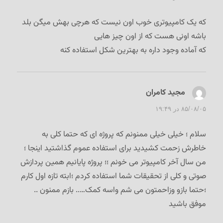
که يک کامپيوتری خوب اون نيست که هرچی بهش ميگن بلد
باشه اونی هست که از اون چيز هايی
که آماده وجود داره به بهترين شکل استفاده کنه
مجید کامران
گفت:
۸۵/۰۸/۰۵ در ۱۹:۴۹
سلام ؛ خیلی خیلی ممنونم که پروژه ای که حتما کلی به
خاطرش زحمت کشیدید برای استفاده عموم گذاشتید اینجا ؛
من سال آخر کامپیوتر می خونم ؛؛ پروژه پایانیم همین پردازش
صوتی و کلی از تحقیقات شما استفاده کردم ؛ابته تازه اول کارم
؛حتما بازو وزاحمتون می شم واسه کمک….. بازم ممنون ..
موفق باشید