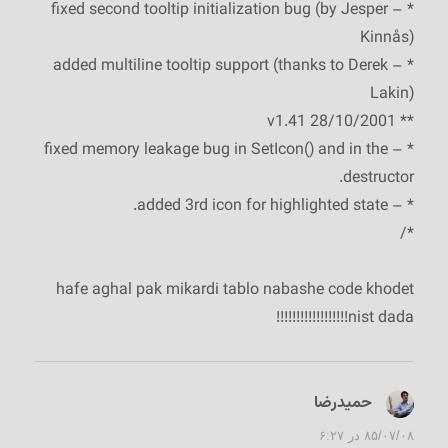
* – fixed second tooltip initialization bug (by Jesper
Kinnås)
* – added multiline tooltip support (thanks to Derek
Lakin)
** 28/10/2001 v1.41
* – fixed memory leakage bug in SetIcon() and in the
destructor.
* – added 3rd icon for highlighted state.
*/
hafe aghal pak mikardi tablo nabashe code khodet
nist dada!!!!!!!!!!!!!!!!!!
حمیدرضا
گفت:
۸۵/۰۷/۰۸ در ۶:۲۷