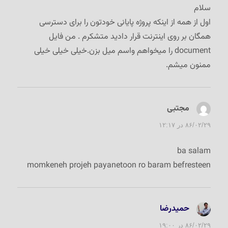
سلام
اول از همه از اینکه پروژه پایانی خودتون را برای دسترسی
همگان بر روی اینترنت قرار دادید متشکرم . من فایل
document را میخواهم واسم میل بزن.خیلی خیلی خیلی
ممنون میشم.
مجتبی
گفت:
۸۶/۰۲/۲۹ در ۱۲:۱۷
ba salam
momkeneh projeh payanetoon ro baram befresteen
حمیدرضا
گفت:
۸۶/۰۲/۲۹ در ۱۹:۰۰