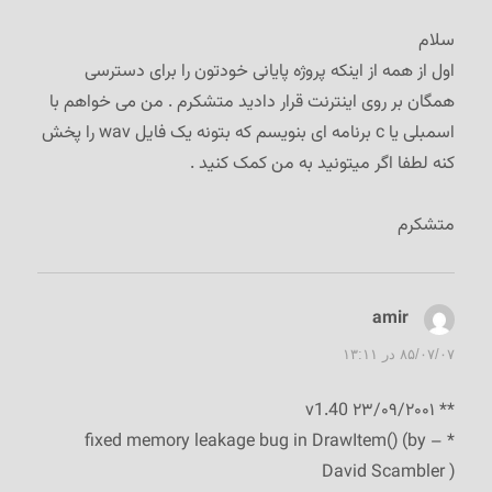
سلام
اول از همه از اینکه پروژه پایانی خودتون را برای دسترسی
همگان بر روی اینترنت قرار دادید متشکرم . من می خواهم با
اسمبلی یا c برنامه ای بنویسم که بتونه یک فایل wav را پخش
کنه لطفا اگر میتونید به من کمک کنید .
متشکرم
amir
گفت:
۸۵/۰۷/۰۷ در ۱۳:۱۱
** ۲۳/۰۹/۲۰۰۱ v1.40
* – fixed memory leakage bug in DrawItem() (by
David Scambler )