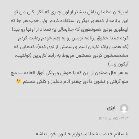
امیرخان مطمئن باش بیشتر از اون چیزی که فکر بکنی من تو
این برنامه از کدهای دیگران استفاده کردم. ولی خوب هر جا که
اینطوری بودی همونطوری که جنابعالی یه تعداد از اونها رو پیدا
کرده عمدا حقوق برنامه نویس رو به زعم خودم رعایت کردم
(که همین پاک نکردن اسم و رسمش از توی کده). کدهایی که
مشخصشون کردی همشون مربوط به رابط کاربرین (تولتیپ،
آیکون و …)
به هر حال ممنون از این که با هوش و زرنگی فوق العاده ت مچ
منو گرفتی و نشون دادی چقدر آدم دغلباز و کلکی هستم
ایزی
گفت:
۸۵/۰۷/۱۳ در ۵:۲۵
با سلام خدمت شما امیدوارم حالتون خوب باشه