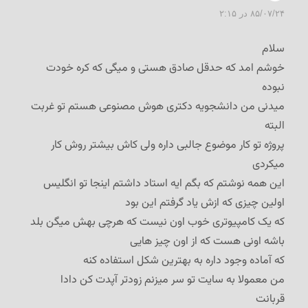
۸۵/۰۷/۲۴ در ۲:۱۵
سلام
خوشم امد که حدقل صادق هستی و ميگی که کره خودت
نبوده
ميدنی من دانشجويه دکتری هوش مصنوعی هستم تو غربت
البته
پروژه تو کار موضوع جالبی داره ولی کاش بيشتر روش کار
ميکردی
اين همه نوشتم که بگم ايه استاد داشتم اينجا تو انگليس
اولين چيزی که ازش ياد گرفتم اين بود
که يک کامپيوتری خوب اون نيست که هرچی بهش ميگن بلد
باشه اونی هست که از اون چيز هايی
که آماده وجود داره به بهترين شکل استفاده کنه
من معمولا به سايت تو سر ميزنم زودتر آپدت کن دادا
قربانت