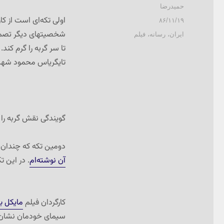
نویسنده
حمیدرضا
اولی تکه‌ای است از کا
ارسال
۸۶/۱۱/۱۹
شده
شخصیتهای دیگر تصمیم 
دسته‌ها
ایران
،
رسانه
،
فیلم
در
تا سر گربه را گرم کند
تایگریاس محمود شهبا
گویندگی نقش گربه را
دومین تکه که چندان 
آن نوشته‌ام
. در این ت
کارگردان فیلم
مایکل ب
سیمای خودمان نشان 