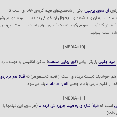
رتون
آن سوی پرچین
، یکی از شخصیتهای فیلم گربه‌ی خانه‌ای است که
دارند به آن وارد شوند و از یخچال آن خوراکی بدزدند. راسو مأمور می‌شو
. گربه در گفتگو با راسو می‌گوید که یک گربه‌ی ایرانی است و اسمش «پرنس
ز» است! ببینید:
[MEDIA=10]
امید جلیلی
بازیگر ایرانی (
گویا بهایی مذهب
) ساکن انگلیس به عهده دارد.
هم خوشایند نیست بریده‌ای است از فیلم ترنسفورمرز که
قبلاً هم درباره‌ی
که، از خلیج فارس با نام جعلی
arabian gulf
یاد می‌شود:
[MEDIA=11]
ی
است که
قبلاً اشاره‌ای به فیلم جزیره‌اش کرده‌ام
(هر دوی این فیلمها را
داده).