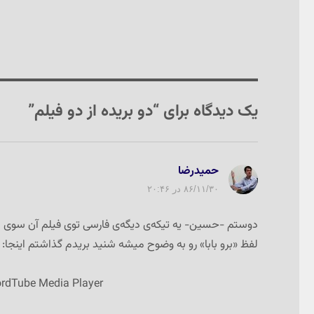
یک دیدگاه برای “دو بریده از دو فیلم”
حمیدرضا
گفت:
۸۶/۱۱/۳۰ در ۲۰:۴۶
دوستم -حسین- یه تیکه‌ی دیگه‌ی فارسی توی فیلم آن سوی 
لفظ «برو بابا» رو به وضوح میشه شنید بریدم گذاشتم اینجا:
ordTube Media Player.