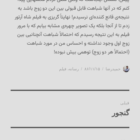
کنم که در آنها شباهت قابل قبولی بین این دو زوج باشد به
نتیجه‌ی قانع کننده‌ای نرسیدم! نهایتاً گریزی به فیلم شاه آرتور
زدم تا از آنجا بلکه یک تصویر چهره‌ی مشابه بیابم که با مرور
فیلم به این نتیجه رسیدم که احتمالاً شباهت آنچنانیی بین
زوج اول وجود نداشته و احساس من در مورد شباهت
(احتمالاً هر دو زوج) توهمی بیش نبوده!
نویسنده
ارسال
دسته‌ها
حمیدرضا
۸۶/۱۱/۱۵
رسانه
،
فیلم
شده
در
راهبری
قبلی
نوشته‌ها
گنجور
نوشته
قبلی: