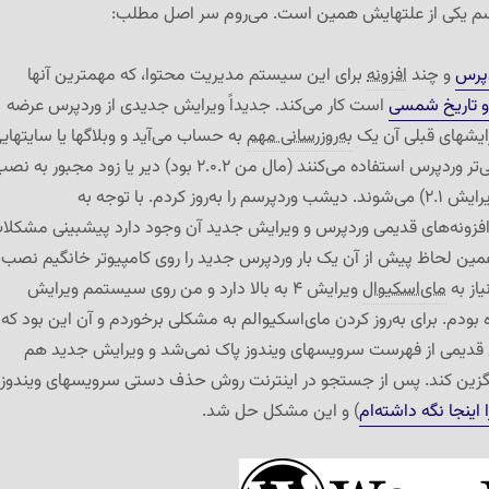
م یکی از علتهایش همین است. می‌روم سر اصل مطلب:
پرس
و چند
افزونه
برای این سیستم مدیریت محتوا، که مهمترین آنها
 و تاریخ شمسی
است کار می‌کند. جدیداً ویرایش جدیدی از وردپرس عرضه
ایشهای قبلی آن یک
به‌روزرسانی مهم
به حساب می‌آید و وبلاگها یا سایتهای
که از نسخه‌های قدیمی‌تر وردپرس استفاده می‌کنند (مال من ۲.۰.۲ بود) دیر یا زود مجبور به 
این نسخه‌ی جدید (ویرایش ۲.۱) می‌شوند. دیشب وردپرسم را به‌روز کردم. با توجه به
 افزونه‌های قدیمی وردپرس و ویرایش جدید آن وجود دارد پیشبینی مشکلا
 همین لحاظ پیش از آن یک بار وردپرس جدید را روی کامپیوتر خانگیم نصب
از به
مای‌اسکیوال
ویرایش ۴ به بالا دارد و من روی سیستمم ویرایش
 بودم. برای به‌روز کردن مای‌اسکیوالم به مشکلی برخوردم و آن این بود که
قدیمی از فهرست سرویسهای ویندوز پاک نمی‌شد و ویرایش جدید هم
یگزین کند. پس از جستجو در اینترنت روش حذف دستی سرویسهای ویندوز ر
اینجا نگه داشته‌ام
) و این مشکل حل شد.