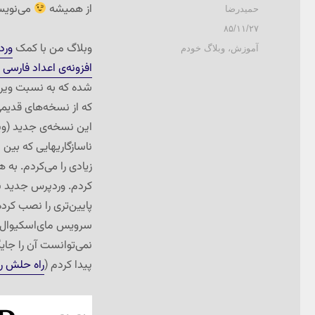
از همیشه
می‌نویس
نویسنده
حمیدرضا
ارسال
۸۵/۱۱/۲۷
شده
وبلاگ من با کمک
ورد
دسته‌ها
آموزش
،
وبلاگ خودم
در
افزونه‌ی اعداد فارسی
شده که به نسبت ویر
ناسازگاریهایی که بین
زیادی را می‌کردم. به
کردم. وردپرس جدید نی
پایین‌تری را نصب کرده
سرویس مای‌اسکیوال 
نمی‌توانست آن را جا
پیدا کردم (
راه حلش را 