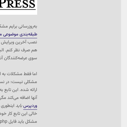
به‌روزرسانی برایم مشکل
طبقه‌بندی موضوعی م
نصب آخرین ویرایش آن
هم صرف نظر کنم. البته
سوی عرضه‌کنندگان آن
اما فقط مشکلات به ا
مشکلی نیست: در نسخ
ارائه شده. این تابع 
آنها اضافه می‌کند مگر آن که پارامتر ورود
وردپرس
باید
اینطوری ب
خالی این تابع کار خو
مشکل باید فایل bookmark-template.php شان (واقع در شاخه‌ی wp-includes) را با