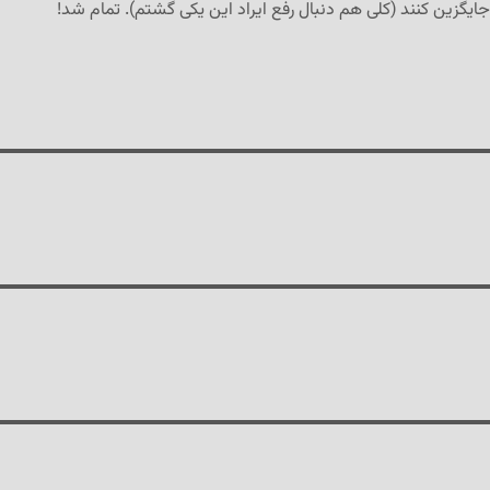
ایگزین کنند (کلی هم دنبال رفع ایراد این یکی گشتم). تمام شد!