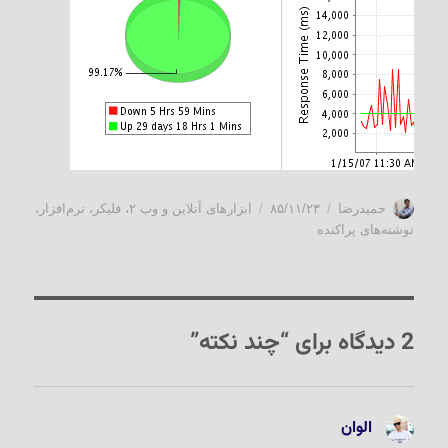
نویسنده
ارسال
دسته‌ها
حمیدرضا
۸۵/۱۱/۲۳
ابزارهای آنلاین و وب ۲
،
فلیکر
،
نرم‌افزار
،
شده
نوشته‌های پراکنده
در
2 دیدگاه برای “چند نکته”
الوان
گفت: