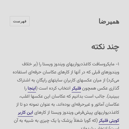
همیرضا
فهرست
چند نکته
۱- مایکروسافت کاغذدیواریهای ویندوز ویستا را (بر خلاف
ویندوزهای قبلی که در آنها از کارهای عکاسان حرفه‌ای استفاده
می‌کرد) از میان عکسهای کاربرانِ سایتهای رایگانِ به اشتراک
گذاری عکس همچون
فلیکر
انتخاب کرده است (
اینجا
را
ببینید). جالب است بدانیم که عکاسان این عکسها اغلب،
عکاسان آماتور و غیرحرفه‌ای بوده‌اند، به عنوان نمونه دو تا از
کاغذدیواریهای پیش‌فرض ویندوز ویستا از کارهای
این کاربر
کویتی فلیکر
(که گویا شغلاً پزشک یا یک چیزی به شبیه به آن
است) انتخاب شده‌اند.