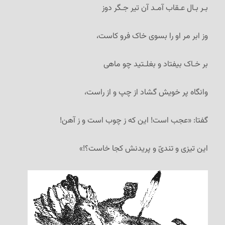
بـر بـال عـقاب آمـد آن تیر جـگر دوز
وز ابر مر او را بسوی خاک فرو کاست،
بر خـاک بیفتاد و بغلـتید چو ماهی
وانگاه پر خویش گشاد از چپ و از راست،
گفتا: «عجب است! این که ز چوب است و ز آهن!
این تیزی و تندیّ و پریدنش کجا خاست؟!»