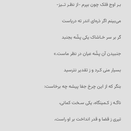
بـر اوج فلک چون بپرم -از نظـر تــیز-
می‌بینم اگر ذره‌ای اندر ته دریاست
گر بر سر خـاشاک یکی پشّه بجنبد
جنبیدن آن پشّه عیان در نظر ماست.»
بسیار منی کـرد و ز تقدیر نترسید
بنگر که از این چرخ جفا پیشه چه برخاست:
ناگـه ز کـمینگاه، یکی سـخت کمانی،
تیری ز قضا و قدر انداخت بر او راست،