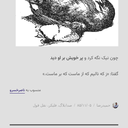
چون نیک نگه کرد و
پر خویش بر او دید
گفتا: «ز که نالیم که از ماست که بر ماست.»
منسوب به
ناصرخسرو
نویسنده
ارسال
دسته‌ها
حمیدرضا
۸۵/۱۱/۰۵
صدابلاگ
،
فلیکر
،
نقل قول
شده
در