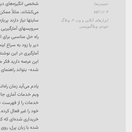
شخصی انگیزه‌های دیگ
نویسنده
حمیدرضا
می‌کشاند، مثلاً ممک
ارسال
۸۵/۱۱/۰۳
شده
سایتها نیاز دارند پربا
دسته‌ها
ابزارهای آنلاین و وب ۲
،
وبلاگ
در
خودم
،
وبلاگنویسی
سرویسهای آمارگیریی 
راه حل مناسبی برای ا
دیر یا زود به سراغ ای
آمارگیری در این نوشته
این عرصه دارید فکر م
شده- بتواند راهنمای خ
یادم می‌آید زمان راه‌ا
وبم خدمات آماری جالب
خدمات را از فهرست خد
خود را غیر فعال کرده.
خریداری شده‌ای که کن
شده با زبان پرل، رو