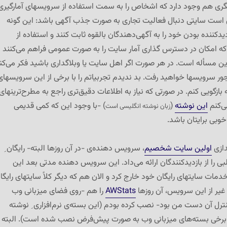
ری هم وجود دارد که اشخاص را به سمت استفاده از سرویسهای آمارگیری
ن است سایتی دنبال فعالیت تجاری به صورت جذب آگهی باشد: این گونه
زدیدکننده بودن خود را به آگهی‌دهندگان بالقوه ثابت کنند و استفاده از
که امکان در دسترس گذاری آمار سایت را به صورت عمومی فراهم می‌کنند
ین مسأله است. در هر صورت اگر اهل سایت یا وبلاگداری باشید فکر می‌کن
نجور سرویسها خواهید رفت. بد ندیدم تجربیاتم را با برخی از این سرویسهای
 بازگویی کنم. در صورتی که نیاز به اطلاعات دقیق‌تری راجع به مطرح‌ترینهای
ی‌کنم
این نوشته
(
) -با وجود این که کمی قدیمی
زبان نوشته انگلیسی است
وبی برایتان باشد.
ندازی
اولین سایت شخصیم
، سرویس دهنده‌ی -در آن روزها البته- رایگان ِ
ی را از بازدیدکنندگان ارائه می‌داد. این سرویس دهنده مدتی بعد این
مات سایتهای رایگان خود خارج کرد و الان هم که دیگر کلاً سایتهای رایگا
 غیر از این سرویس، آن روزها
AWStats
را هم -روی فضای میزبانی وب
ترل آن دست من بود- نصب کرده بودم (این بسته‌ی نرم‌افزاری ِ نوشته
ی برخی بسته‌های میزبانی وب به صورت پیش‌فرض نصب شده است). البته