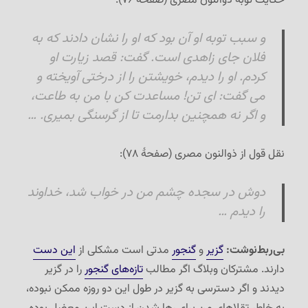
حکایت توبهٔ ذوالنون مصری (صفحهٔ ۷۶):
و سبب توبه او آن بود که او را نشان دادند که به
فلان جای زاهدی است. گفت: قصد زیارت او
کردم. او را دیدم،
خویشتن را از درختی آویخته
و
می گفت: ای تن! مساعدت کن با من به طاعت،
و اگر نه همچنين بدارمت تا از گرسنگی بميری. …
نقل قول از ذوالنون مصری (صفحهٔ ۷۸):
دوش در سجده چشم من در خواب شد، خداوند
را دیدم …
بی‌ربط‌نوشت:
گزیر
و
گنجور
مدتی است مشکلی از
این دست
دارند. مشترکان وبلاگ اگر مطالب
تازه‌های گنجور
را در گزیر
دیدند و اگر دسترسی به گزیر در طول این دو روزه ممکن نبوده،