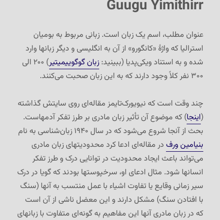
Guugu Yimithirr
آسان
است؟!
عنوان مطلب، اسم یک زبان است. زبانی مربوط به بومیان
استرالیا که واژهٔ «کانگورو» از آن به انگلیسی و دیگر زبانها وارد
شده و به استناد ویکی‌پدیا (ببینید:
زبان گوگوییمیتیر
) ۲۰۰ الی
۳۰۰ نفر کلاً وجود دارند که به این زبان صحبت می‌کنند.
چند وقت است که نیویورک‌تایمز مقاله‌ای روی سایتش گذاشته
(
اینجا
) که موضوع آن تأثیر زبان مادری بر طرز تفکر آدمهاست.
بحث از آنجا شروع می‌شود که در سال ۱۹۴۰ زبان‌شناسی به نام
بنیامین ورف
در مقاله‌ای ادعا کرد محدودیتهای زبان مادری
می‌تواند باعث ایجاد محدودیت در توانایی درک و طرز تفکر
انسانها شود. مثال ادعای او، سرخپوستها بودند که گویا در درک
سیر زمانی وقایع یا تفاوت اشیاء با عمل منتسب به آنها (سنگ
با افتادن سنگ) مشکل دارند و این معضل ناشی از آن است
که در زبان مادری آنها این مفاهیم به گونه‌ای متفاوت با زبانهای