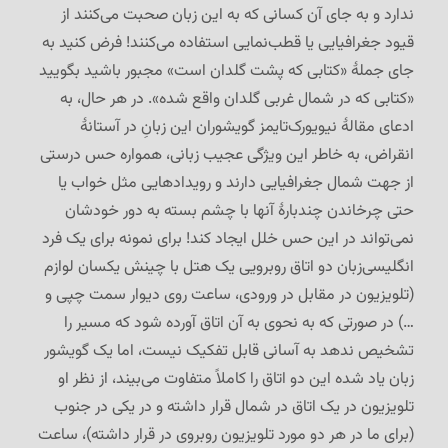
ندارد و به جای آن کسانی که به این زبان صحبت می‌کنند از
قیود جغرافیایی یا قطب‌نمایی استفاده می‌کنند! فرض کنید به
جای جملهٔ «کتابی که پشت گلدان است» مجبور باشید بگویید
«کتابی که در شمال غربی گلدان واقع شده». در هر حال، به
ادعای مقالهٔ نیویورک‌تایمز گویشوران این زبانِ در آستانهٔ
انقراض، به خاطر این ویژگی عجیب زبانی، همواره حس درستی
از جهت شمال جغرافیایی دارند و رویدادهایی مثل خواب یا
حتی چرخاندن چندبارهٔ آنها با چشم بسته به دور خودشان
نمی‌تواند در این حس خلل ایجاد کند! برای نمونه برای یک فرد
انگلیسی‌زبان دو اتاق روبرویی یک هتل با چینش یکسان لوازم
(تلویزیون در مقابل در ورودی، ساعت روی دیوار سمت چپی و
…) در صورتی که به نحوی به آن اتاق آورده شود که مسیر را
تشخیص ندهد به آسانی قابل تفکیک نیست، اما یک گویشور
زبان یاد شده این دو اتاق را کاملاً متفاوت می‌بیند، از نظر او
تلویزیون در یک اتاق در شمال قرار داشته و در یکی در جنوب
(برای ما در هر دو مورد تلویزیون روبروی در قرار داشته)، ساعت