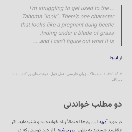
… I’m struggling to get used to the
Tahoma “look”. There’s one character
that looks like a pregnant dung beetle
hiding under a blade of grass,
and I can’t figure out what it is. …
از
اینجا
.
ارسال
دسته‌ها
۸۹/۰۵/۰۷
خنده‌ناک
،
زبان فارسی
،
نقل قول
،
نوشته‌های پراکنده
۱
شده
برای
دیدگاه
در
میم
تاهما
دو مطلب خواندنی
در مورد
آی‌پد
این روزها احتمالاً زیاد خوانده‌اید و شنیده‌اید. اگر
علاقمند هستید به نظرم
این نوشته
را از دید دوستی که در