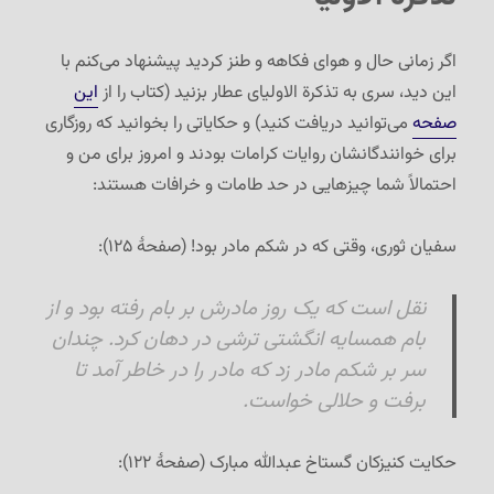
مطمئن
سراغ
اگر زمانی حال و هوای فکاهه و طنز کردید پیشنهاد می‌کنم با
دارید؟
این دید، سری به تذکرة الاولیای عطار بزنید (کتاب را از
این
صفحه
می‌توانید دریافت کنید) و حکایاتی را بخوانید که روزگاری
برای خوانندگانشان روایات کرامات بودند و امروز برای من و
احتمالاً شما چیزهایی در حد طامات و خرافات هستند:
سفیان ثوری، وقتی که در شکم مادر بود! (صفحهٔ ۱۲۵):
نقل است که یک روز مادرش بر بام رفته بود و از
بام همسایه انگشتی ترشی در دهان کرد. چندان
سر بر شکم مادر زد که مادر را در خاطر آمد تا
برفت و حلالى خواست.
حکایت کنیزکان گستاخ عبدالله مبارک (صفحهٔ ۱۲۲):