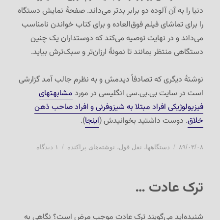
دنیا را به آن آلوده دو برابر بدتر می‌داند. صفحهٔ نمایش دستگاه
را برای تماشای فیلم فوق‌العاده و برای کتاب خواندن نامناسب
می‌داند و در نهایت توصیه می‌کند که دوستداران یک چنین
دستگاهی منتظر بمانند تا نمونهٔ ارزان‌تر و سبک‌ترش بیاید.
نوشتهٔ دیگری که تصادفاً دیدمش و به نظرم جالب آمد گزارشی
است در سایت بی.بی.سی انگلیسی در مورد
مشابهتهای
فیزیولوژیکی افراد مبتلا به شیزوفرنی و افراد صاحب ذهن
خلاق
. دوست داشتید بخوانیدش (
اینجا
).
ارسال
دسته‌ها
برای
۸۹/۰۳/۰۸
دستگاهها
،
نقل قول
،
نوشته‌های پراکنده
۱ دیدگاه
شده
دو
در
مطلب
خواندنی
ترک عادت …
شنیده‌اید می‌گویند ترک عادت موجب مرض است؟ نگاهی به