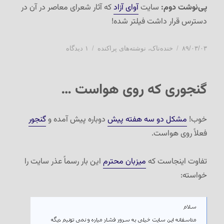
پی‌نوشت دوم:
سایت
آوای آزاد
که آثار شعرای معاصر در آن در
دسترس قرار داشت فیلتر شده!
ارسال
دسته‌ها
برای
۸۹/۰۳/۰۳
خنده‌ناک
،
نوشته‌های پراکنده
۱ دیدگاه
شده
ترک
در
عادت
…
گنجوری که روی هواست …
خوب!
مشکل دو سه هفته پیش
دوباره پیش آمده و
گنجور
فعلاً روی هواست.
تفاوت اینجاست که
میزبان محترم
این بار رسماً عذر سایت را
خواسته: