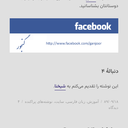
دوستانتان بشناسانید.
دنبالهٔ ۴
این نوشته را تقدیم می‌کنم به
شیخنا
.
ارسال
دسته‌ها
۸۹/۰۹/۱۸
آموزش
،
زبان فارسی
،
سایت
،
نوشته‌های پراکنده
۴
شده
برای
دیدگاه
در
برنامه‌نویسی
با
C++‎