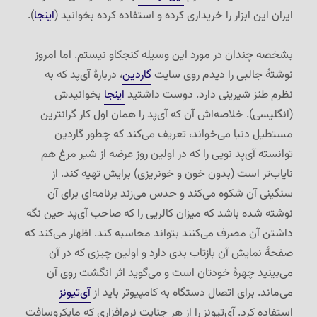
ایران این ابزار را خریداری کرده و استفاده کرده بخوانید (
اینجا
).
بشخصه چندان در مورد این وسیله کنجکاو نیستم. اما امروز
نوشتهٔ جالبی را دیدم روی سایت
گاردین
، دربارهٔ آی‌پد که به
نظرم طنز شیرینی دارد. دوست داشتید
اینجا
بخوانیدش
(انگلیسی). خلاصه‌اش آن که آی‌پد را همان اول کار گرانترین
مستطیل دنیا می‌خواند، تعریف می‌کند که چطور گاردین
توانسته آی‌پد نویی را که در اولین روز عرضه از شیر مرغ هم
نایاب‌تر است (بدون خون و خونریزی) برایش تهیه کند. از
سنگینی آن شکوه می‌کند و حدس می‌زند برنامه‌ای برای آن
نوشته شده باشد که میزان کالریی را که صاحب آی‌پد حین نگه
داشتن آن مصرف می‌کنند بتواند محاسبه کند. اظهار می‌کند که
صفحهٔ نمایش آن بازتاب بدی دارد و اولین چیزی که در آن
می‌بینید چهرهٔ خودتان است و می‌گوید اثر انگشت روی آن
می‌ماند. برای اتصال دستگاه به کامپیوتر باید از
آی‌تیونز
استفاده کرد. آی‌تیونز را از هر جنایت نرم‌افزاری که مایکروسافت