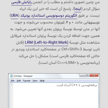
من چنین تصوری داشتم و مطلب را در انجمن
رایانش فارسی
سؤال کردم (
اینجا
). پاسخ آن است که خیر این یک ایراد
نیست. بر طبق
الگوریتم دوسونویسی استاندارد یونیکد
(
UBA
)
نویسه
هایی مانند + و #
کم‌توان
محسوب می‌شوند و جهت
آنها در متن توسط نویسهٔ
پرتوان
بعدی آنها تعیین می‌شود. به
همین جهت اضافه کردن یک نویسهٔ پرتوان استاندارد غیرقابل
مشاهده مثل نویسهٔ
LRM (Left-to-Right Mark)‎
(قابل
تایپ توسط Ctrl+Shift+3 در صفحه‌کلید استاندارد ویندوز در
حالتی که صفحه‌کلید فارسی است) مشکل را حل می‌کند
(برنامه‌نویسی با C++<LRM>‎ آسان است).