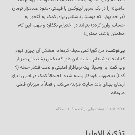
کنید که چیزی حدود بیست گیگابایت محدودیت پهنای باند
ماهیانه را در یک سرور لینوکس با قیمتی حدود صدهزار تومان
(در حد پولی که دوستی ناشناس برای کمک به گنجور به
حسابم واریز کرده) بتواند در اختیارم بگذارد و مهم، این که،
مطمئن باشد. ممنون!
پی‌نوشت:
من گویا کمی عجله کرده‌ام، مشکل آن چیزی نبود
که اینجا نوشته‌ام. سایت این طور که بخش پشتیبانی میزبان
وب گفته به وسیلۀ یک نرم‌افزار امنیتی و تحت فشار حمله (؟
گویا) به صورت خودکار بسته شده. احتمالاً کمک دریافتی را برای
ارتقای پهنای باند سایت هزینه می‌کنم و فعلاً با میزبان فعلی
می‌مانم.
ارسال
دسته‌ها
برای
۸۹/۰۲/۱۴
نوشته‌های پراکنده
۱ دیدگاه
شده
میزبانی
در
وب
ارزان
تذکرة الاولیا
و