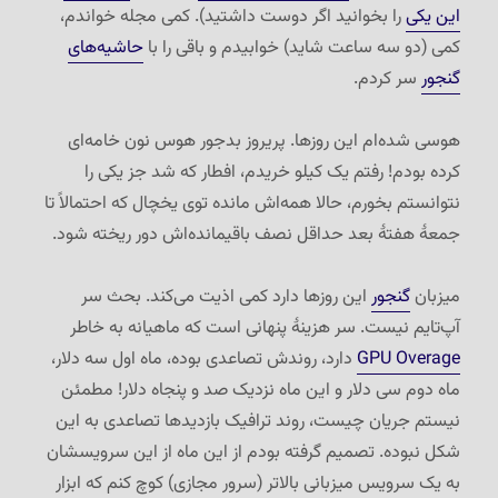
این یکی
را بخوانید اگر دوست داشتید). کمی مجله خواندم،
کمی (دو سه ساعت شاید) خوابیدم و باقی را با
حاشیه‌های
گنجور
سر کردم.
هوسی شده‌ام این روزها. پریروز بدجور هوس نون خامه‌ای
کرده بودم! رفتم یک کیلو خریدم، افطار که شد جز یکی را
نتوانستم بخورم، حالا همه‌اش مانده توی یخچال که احتمالاً تا
جمعهٔ هفتهٔ بعد حداقل نصف باقیمانده‌اش دور ریخته شود.
میزبان
گنجور
این روزها دارد کمی اذیت می‌کند. بحث سر
آپ‌تایم نیست. سر هزینهٔ پنهانی است که ماهیانه به خاطر
GPU Overage
دارد، روندش تصاعدی بوده، ماه اول سه دلار،
ماه دوم سی دلار و این ماه نزدیک صد و پنجاه دلار! مطمئن
نیستم جریان چیست، روند ترافیک بازدیدها تصاعدی به این
شکل نبوده. تصمیم گرفته بودم از این ماه از این سرویسشان
به یک سرویس میزبانی بالاتر (سرور مجازی) کوچ کنم که ابزار