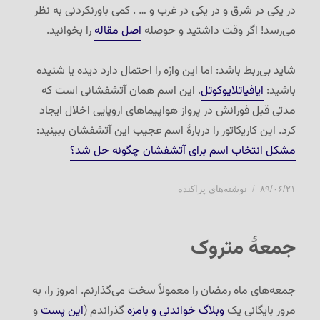
در یکی در شرق و در یکی در غرب و … . کمی باورنکردنی به نظر
می‌رسد! اگر وقت داشتید و حوصله
اصل مقاله
را بخوانید.
شاید بی‌ربط باشد: اما این واژه را احتمال دارد دیده یا شنیده
باشید:
ایافیاتلایوکوتل
. این اسم همان آتشفشانی است که
مدتی قبل فورانش در پرواز هواپیماهای اروپایی اخلال ایجاد
کرد. این کاریکاتور را دربارهٔ اسم عجیب این آتشفشان ببینید:
مشکل انتخاب اسم برای آتشفشان چگونه حل شد؟
ارسال
دسته‌ها
۸۹/۰۶/۲۱
نوشته‌های پراکنده
شده
در
جمعهٔ متروک
جمعه‌های ماه رمضان را معمولاً سخت می‌گذارنم. امروز را، به
مرور بایگانی یک
وبلاگ خواندنی و بامزه
گذراندم (
این پست
و