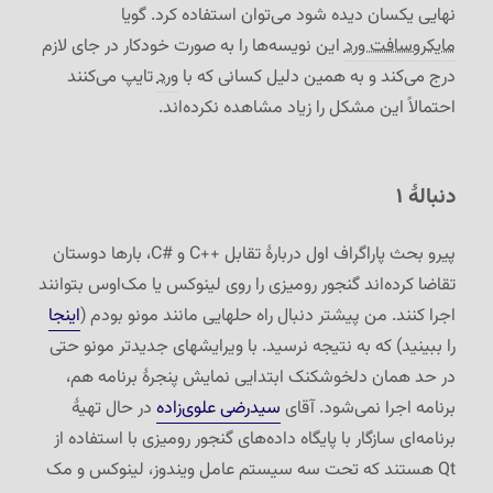
نهایی یکسان دیده شود می‌توان استفاده کرد. گویا
مایکروسافت ورد
این نویسه‌ها را به صورت خودکار در جای لازم
درج می‌کند و به همین دلیل کسانی که با
ورد
تایپ می‌کنند
احتمالاً این مشکل را زیاد مشاهده نکرده‌اند.
دنبالهٔ ۱
پیرو بحث پاراگراف اول دربارهٔ تقابل C++‎ و C#‎، بارها دوستان
تقاضا کرده‌اند گنجور رومیزی را روی لینوکس یا مک‌اوس بتوانند
اجرا کنند. من پیشتر دنبال راه حلهایی مانند مونو بودم (
اینجا
را ببینید) که به نتیجه نرسید. با ویرایشهای جدیدتر مونو حتی
در حد همان دلخوشکنک ابتدایی نمایش پنجرهٔ برنامه هم،
برنامه اجرا نمی‌شود. آقای
سیدرضی علوی‌زاده
در حال تهیهٔ
برنامه‌ای سازگار با پایگاه داده‌های گنجور رومیزی با استفاده از
Qt هستند که تحت سه سیستم عامل ویندوز، لینوکس و مک