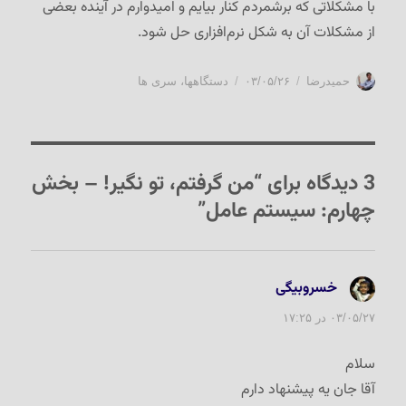
با مشکلاتی که برشمردم کنار بیایم و امیدوارم در آینده بعضی
از مشکلات آن به شکل نرم‌افزاری حل شود.
نویسنده
ارسال
دسته‌ها
حمیدرضا
۰۳/۰۵/۲۶
دستگاهها
،
سری ها
شده
در
3 دیدگاه برای “من گرفتم، تو نگیر! – بخش
چهارم: سیستم عامل”
خسروبیگی
گفت:
۰۳/۰۵/۲۷ در ۱۷:۲۵
سلام
آقا جان یه پیشنهاد دارم