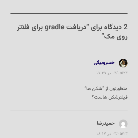
در
2 دیدگاه برای “دریافت gradle برای فلاتر
روی مک”
خسروبیگی
گفت:
۰۳/۰۵/۲۳ در ۱۷:۴۹
منظورتون از “شکن ها”
فیلترشکن هاست؟
حمیدرضا
گفت:
۰۳/۰۵/۲۳ در ۱۸:۱۷