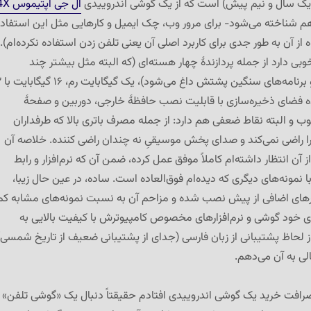
 یک سال و نیم پیش) است که از یک گوشی اندروییدی
ال جی اپتیموس 4X
ه با نام LG P880 هم شناخته می‌شود- برای مرور وب، چک ایمیل و کارهایی مثل این استفاد
ه از آن به طور جدی برای کاربرد اصلی آن یعنی تلفن زدن استفاده نکرده‌ام).
ی دارد از جمله پردازندهٔ چهار هسته‌ای (که البته مثل بیشتر چند
هسته‌ای‌ها در ب
ه فضای ذخیره‌سازی با قابلیت نصب حافظهٔ خارجی، دوربین و صفحهٔ
 و البته نقاط ضعفی هم دارد: از جمله مصرف باتری بالا که طرفداران
را راضی نمی‌کند و صدای پخش موسیقیِ نه چندان راضی کننده. خلاصه آن
 آن انتظار داشته‌ام کاملاً موفق عمل کرده، ضمن آن که نرم‌افزار و رابط
ا نمونه‌های دیگری که دیده‌ام فوق‌العاده است. ساده، در عین حال زیبا،
زارهای اضافی از پیش نصب شده و مزاحم آن به نسبت نمونه‌های مشابه کم
ری خود گوشی و نرم‌افزارهای مخصوص کامپیوترش با کیفیت بالایی به
 لحاظ پشتیبانی از زبان فارسی (جدای از پشتیبانی ضعیف از تاریخ شمسی)
ی به آن می‌دهم.
صرافت خرید یک گوشی اندروییدی افتادم حقیقتاً دنبال یک «گوشی تلفن»