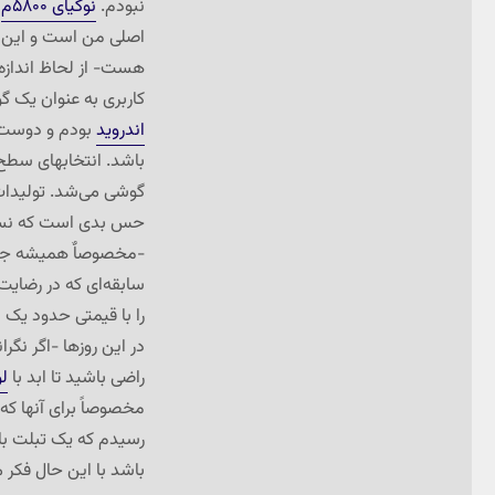
نبودم.
نوکیای ۵۸۰۰م
ه
اصلی من است و این پ
هست- از لحاظ اندازه و
کاربری به عنوان یک گ
اندروید
بودم و دوست 
باشد. انتخابهای سطح 
گوشی می‌شد. تولیدات 
سابقه‌ای که در رضایت
را با قیمتی حدود یک 
در این روزها -اگر نگرا
راضی باشید تا ابد با
لو
مخصوصاً برای آنها که
باشد با این حال فکر 