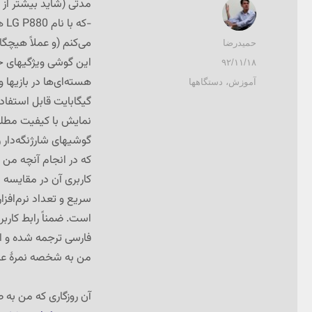
مدتی (شاید بیشتر از
-ک
می‌کنم (و عملاً هیچگا
نویسنده
حمیدرضا
این گوشی ویژگیهای خوب
ارسال
۹۲/۱۱/۱۸
شده
دسته‌ها
آموزش
،
دستگاهها
در
گیگابایت قابل استفاد
نمایش با کیفیت مطلوب
گوشیهای شارژنگه‌دار 
که در انجام آنچه من از
کاربری آن در مقایسه ب
سریع و تعداد نرم‌اف
است. ضمناً رابط کارب
فارسی ترجمه شده و از
من به شخصه نمرهٔ عال
آن روزگاری که من به 