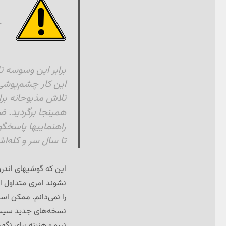
برابر این وسوسه تا
این کار چشم‌پوشی 
تلاش مذبوحانه برای
همینجا برگردید. ضم
راهنماییها پاسخگ
تا سال سر و کله‌ا
این که گوشیهای اندرو
نشوند امری متداول ا
را نمی‌دانم. ممکن اس
نسخه‌های جدید سیستم 
نیرو و هزینه برای نگه