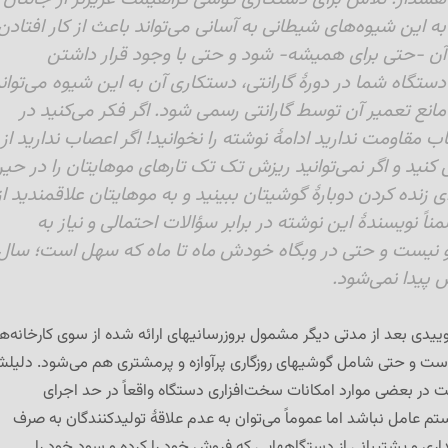
به این شیوه‌های شیطانی به آسانی می‌تواند باعث از کار افتادن
آن -حتی برای همیشه- شود و حتی با وجود قرار داشتن
دستگاه شما در دورهٔ گارانتی، دستکاری آن به این شیوه می‌توان
مانع تعمیر آن توسط گارانتی رسمی شود. اگر فکر می‌کنید در
ب مقاومت ندارید ادامهٔ نوشته را نخوانید! اگر اعصاب ندارید از
کنید و اگر نمی‌توانید ریزش تک تک تارهای موهایتان را در حی
 زنده کردن دوبارهٔ گوشیتان ببینید و به موهایتان علاقمندید از
ناً نویسندهٔ این نوشته در برابر سؤالات احتمالی و نیاز به
و نیست و حتی در وبگاه خودش ماه تا ماه که سهل است؛ سال
ش پیدا نمی‌شود.
ییدی بعد از مدتی دیگر مشمول بروزرسانیهای ارائه شده از سوی کارخانه‌ها
ست و حتی شامل گوشیهای روزگاری پرآوازه و پرمشتری هم می‌شود. دلیل
ت در بعضی موارد امکانات سخت‌افزاری دستگاه واقعاً در حد اجرای
عامل نباشد اما عموماً می‌توان به عدم علاقهٔ تولیدکنندگان به صرف
داری و پشتیبانی از دستگاههایی که فروش خود را کرده و سود خود را