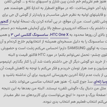
نوز هم علی‌رغم خم شدن پین شارژر و آسیبهای بدنه و … گوشی تلفن
اره آجر خوش‌ساخت -که در مواقع اضطرار به اندازهٔ کافی هوشمند هم
 قابلیتهای اولیه به نظرم خیلی مناسب‌تر و پایدارتر از گوشی ال جی برای
وشی تلفن است. من آن موقع، در پی آماده کردن یک نسخهٔ اولیه از
گنجور
داشتم یک دستگاه اندروییدی سطح بالا برای آزمایش همیشه دم دستم
بالای آن روزها محدود به
HTC One X
،
سامسونگ گلکسی اس ۳
و همین
سامسونگ را به دلیل مسخره‌ای همیشه از انتخابهایم خارج کرده‌ام و آن
حس بدی است که نسبت به لوگوی SAMSUNG دارم! احساس می‌کنم زشت است و حضورش ر
-مخصوصاٌ همیشه جلوی چشم- تحمل نمی‌توانم بکنم! در مورد HTC فاکتور قیمت و البته
 از خرید دو گوشی دیگر ال جی داشتم باعث شد آن را کنار بگذارم. اپتیمو
میلیون و صد هزار تومان خریدم و فکر می‌کنم با توجه به کاهش قیمت آن
نی از بابت عدم ارائهٔ آخرین به‌روزرسانی اندرویید برای آن نداشته باشید و
بیا ژله‌ای
سدّ جوع کنید ;)- هنوز هم انتخاب مناسبی می‌تواند باشد
 مثل من دنبال یک «گوشی تلفن» نیستند. البته من بعدها به این نتیجه
رسیدم که یک تبلت با صفحهٔ بزرگ و حدود ۱۰ اینچ می‌توانست برای کاربردهای مد نظر مفیدتر
می‌کنم انتخاب فعلیم هم انتخاب بدی نبوده.