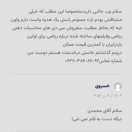
سلام وب جالبی داریدمخصوصا این مطلب که خیلی
مشتاقش بودم ازت ممنونم راستی یک هدیه واست دارم واون
اینه که بخاطر مطلبت منفروش سی دی های محاسبات ذهنی
ریاضی وفیلمهای ساخته شده درباره ریاضی برای اولین
باردرایران با کمترین قیمت ممکن
دروبم گذتشتم خاستی درخدمتت هستم دوست من
شماره تماس۹۲-۸۶-۳۸۶-۰۹۳۶
خسروی
گفت:
۹۰/۰۹/۰۳ در ۹:۵۴
سلام آقای محمدی
دیگه دست به قلم نمی شی!