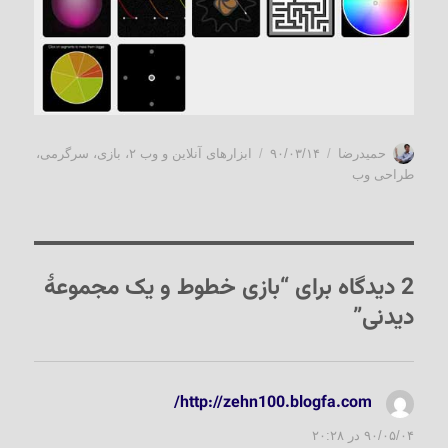
نویسنده
ارسال
دسته‌ها
حمیدرضا
۹۰/۰۳/۱۴
ابزارهای آنلاین و وب ۲
،
بازی
،
سرگرمی
،
شده
طراحی وب
در
2 دیدگاه برای “بازی خطوط و یک مجموعهٔ
دیدنی”
http://zehn100.blogfa.com/
گفت:
۹۰/۰۵/۰۴ در ۲۰:۲۸