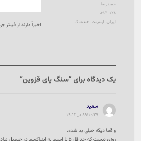
نویسنده
حمیدرضا
ارسال
۸۹/۱۰/۲۸
شده
دسته‌ها
ایران
،
اینترنت
،
خنده‌ناک
اخیراً دارند از فیلتر 
در
یک دیدگاه برای “سنگ پای قزوین”
سعيد
گفت:
۸۹/۱۰/۲۹ در ۱۹:۱۲
واقعا ديگه خيلي بد شده،
روزي نيست كه حداقل ۵ تا اسپم به اينباكسم در جيميل نياد!