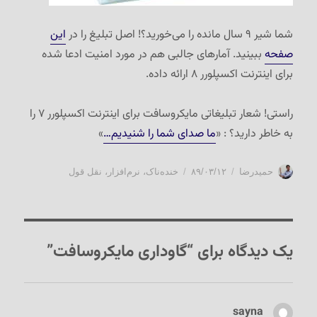
شما شیر ۹ سال مانده را می‌خورید؟! اصل تبلیغ را در
این
صفحه
ببینید. آمارهای جالبی هم در مورد امنیت ادعا شده
برای اینترنت اکسپلورر ۸ ارائه داده.
راستی! شعار تبلیغاتی مایکروسافت برای اینترنت اکسپلورر ۷ را
به خاطر دارید؟ : «
ما صدای شما را شنیدیم…
»
نویسنده
ارسال
دسته‌ها
حمیدرضا
۸۹/۰۳/۱۲
خنده‌ناک
،
نرم‌افزار
،
نقل قول
شده
در
یک دیدگاه برای “گاوداری مایکروسافت”
sayna
گفت: