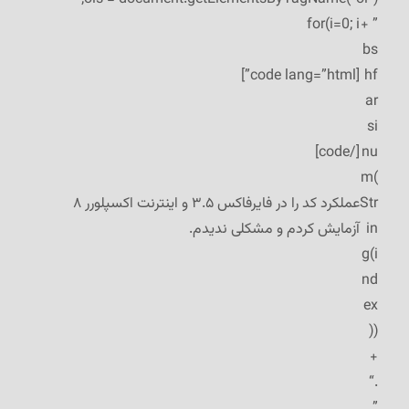
for(i=0; i
” +
bs
[code lang=”html”]
hf
ar
si
[/code]
nu
m(
Str
عملکرد کد را در فایرفاکس ۳.۵ و اینترنت اکسپلورر ۸
in
آزمایش کردم و مشکلی ندیدم.
g(i
nd
ex
))
+
“.
”