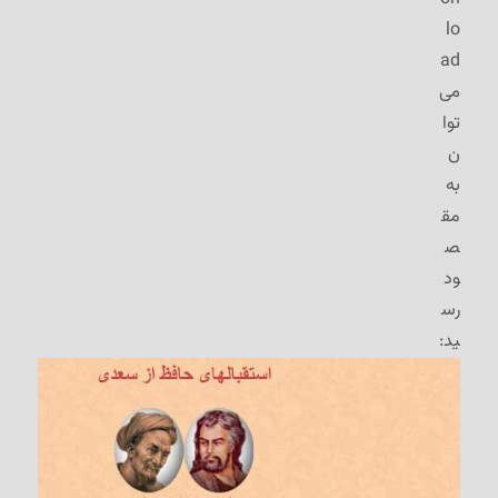
lo
ad
می‌
توا
ن
به
مق
ص
ود
رس
ید: