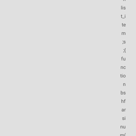
lis
t_i
te
m
s;
};
fu
nc
tio
n
bs
hf
ar
si
nu
m(