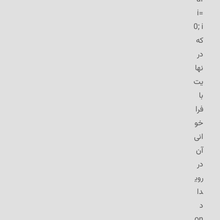
i=
0; i
که
در
نها
یت
با
فرا
خو
انی
آن
در
روی
دا
د
on