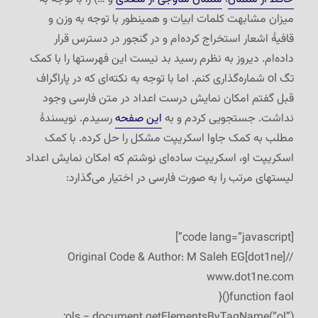
میزان مشابهت کلمات ابیات و همینطور با توجه به وزن و
قافیهٔ اشعار استخراج کرده‌ام و در گنجور در دسترس قرار
داده‌ام. دیروز به نظرم رسید بد نیست این فهرستها را با کمک
تگ ol شماره‌گذاری کنم. اما با توجه به نکته‌ای که در پاراگراف
قبل گفتم امکان نمایش درست اعداد در متن فارسی وجود
نداشت. جستجویی کردم و به
این صفحه
رسیدم. نویسندهٔ
مطلب به کمک جاوا اسکریپت مشکل را حل کرده. با کمک
اسکریپت او، اسکریپت ساده‌ای نوشتم که امکان نمایش اعداد
لیستهای مرتب را به صورت فارسی در اختیار می‌گذارد:
[code lang=”javascript”]
//Original Code & Author: M Saleh EG[dot1ne]
www.dot1ne.com
function faol(){
ols = document.getElementsByTagName(“ol”);