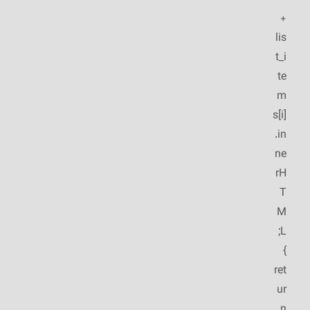
+
lis
t_i
te
m
s[i]
.in
ne
rH
T
M
L;
}
ret
ur
n