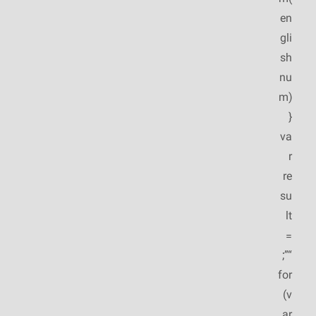
en
gli
sh
nu
m)
{
va
r
re
su
lt
=
“”;
for
(v
ar