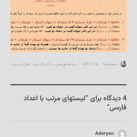
نویسنده
ارسال
دسته‌ها
حمیدرضا
۸۸/۱۰/۱۵
برنامه‌نویسی
،
زبان فارسی
،
طراحی وب
شده
در
4 دیدگاه برای “لیستهای مرتب با اعداد
فارسی”
Aderyan
گفت: