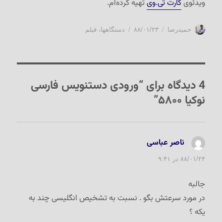
ویدئوی
کارت تی.وی
تهیه کرده‌ام.
نویسنده
ارسال
دسته‌ها
حمیدرضا
۸۸/۰۱/۲۳
دستگاهها
،
فیلم
شده
در
4 دیدگاه برای “ورودی دستنویس فارسی
نوکیا ۵۸۰۰”
ناصر عباسی
گفت:
۸۸/۰۱/۲۴ در ۹:۴۱
جالبه
در مورد سرعتش بگو . نسبت به تشخیص انگلیسی چند به
یکه ؟