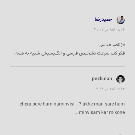
حمیدرضا
گفت:
۸۸/۰۱/۲۶ در ۲۱:۰۷
@ناصر عباسی:
فکر کنم سرعت تشخیص فارسی و انگلیسیش شبیه به همه.
pezhman
گفت:
۸۸/۰۲/۱۴ در ۲:۳۸
chera sare ham naminvisi… ? akhe man sare ham
minvisam kar mikone …