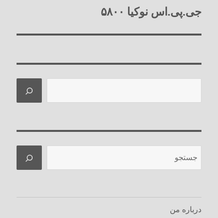
جی.پی.اس نوکیا ۵۸۰۰
نوشته
بعدی:
جستجو
جستجو
درباره من