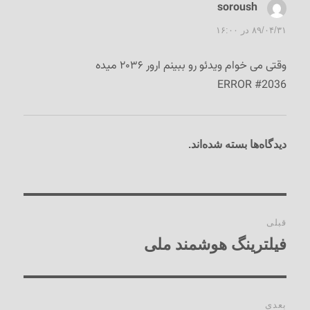
soroush
گفت:
۸۹/۰۴/۳۱ در ۱۶:۰۰
وقتی می خوام ویدئو رو ببینم ارور ۲۰۳۶ میده
ERROR #2036
دیدگاه‌ها بسته شده‌اند.
راهبری
قبلی
نوشته‌ها
فیلترینگ هوشمند ملی
نوشته
قبلی:
بعدی