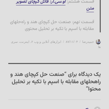
قسمت هشتم:
او.سی.آر: قاتل کپچای تصویر
متن
قسمت نهم:
صنعت حل کپچای هند و راه‌حلهای
مقابله با اسپم با تکیه بر تحلیل محتوی
نویسنده
ارسال
دسته‌ها
حمیدرضا
۸۷/۱۱/۰۴
ابزارهای آنلاین و وب ۲
،
اینترنت
،
سری
شده
ها
در
یک دیدگاه برای “صنعت حل کپچای هند و
راه‏حلهای مقابله با اسپم با تکیه بر تحلیل
محتوا”