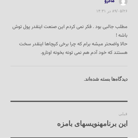
ماکرو
گفت:
۸۹/۰۵/۲۶ در ۱۴:۳۱
مطلب جالبی بود . فکر نمی کردم این صنعت اینقدر پول توش
باشه !
حالا واضحتر میشه برام که چرا برخی کپچاها اینقدر سخت
هستند که خود آدم هم نمی تونه بخونه اونارو.
دیدگاه‌ها بسته شده‌اند.
راهبری
قبلی
نوشته‌ها
این برنامه‏نویسهای بامزه
نوشته
قبلی: