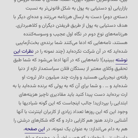
بازاریابی (و دستیابی به پول به شکل قانونی‌تر به نسبت
دسته‌ی دوم) دست به ارسال هرزنامه می‌زنند و عده‌ای دیگر با
هدف دستیابی به پول از طریق فریفتن دیگران و کلاهبرداری.
هرزنامه‌های نوع دوم در نگاه اول عجیب و وسوسه‌کننده
هستند، نامه‌هایی که ادعا می‌کنند شما برنده‌ی بخت‌آزماییی
شده‌اید که در آن شرکت نکرده‌اید (چند نمونه را در
نظرات این
نوشته
ببینید)! نامه‌هایی که در آنها ادعا می‌شود که شما طبق
تحقیق وکلای معتبر از بستگان فلان سیاستمدار تازه از دنیا
رفته‌ی نیجریایی هستید و وارث چند میلیون دلار ثروت او
شده‌اید و … . و شما برای آن که به پولی که برنده شده‌اید یا به
ارث برده‌اید دست پیدا کنید باید مقادیری ناچیز هزینه‌های
ابتدایی را بپردازید! جالب اینجاست که این گونه شیادیها با
وجود این که این روزها تعداد زیادی از کاربران اینترنت با آنها
آشنایی دارند هنوز هم کارایی دارد و گه گاه شکارهای درشتی را
هم به دام می‌اندازد: به عنوان یک نمونه، در
این صفحه
،
داستان زنی را بخوانید که همین اخیراً، در مجموع مبلغ