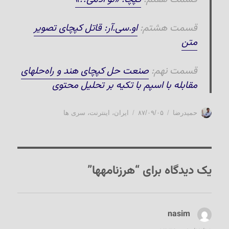
قسمت هشتم:
او.سی.آر: قاتل کپچای تصویر
متن
قسمت نهم:
صنعت حل کپچای هند و راه‌حلهای
مقابله با اسپم با تکیه بر تحلیل محتوی
نویسنده
ارسال
دسته‌ها
حمیدرضا
۸۷/۰۹/۰۵
ایران
،
اینترنت
،
سری ها
شده
در
یک دیدگاه برای “هرزنامه‏ها”
nasim
گفت: