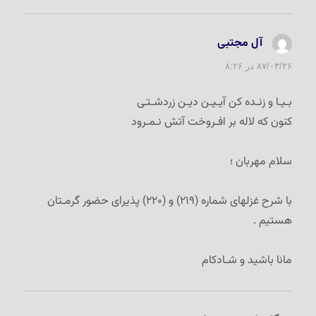
آل مجتبی
گفت:
۸۷/۰۳/۲۶ در ۸:۲۶
بـیـا و زنـده کن آیـیـن دیـن زردشـتـی
کنون که لاله بر افـروخت آتش نـمـرود
سلام مهربان ؛
با شرح غزلهای شماره (۲۱۹) و (۲۲۰) پذیرای حضور گرمـتان
هستیم .
مانا باشید و شـادکام