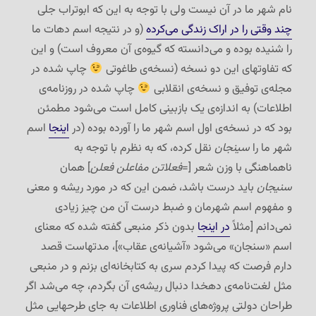
نام شهر ما در آن نیست ولی با توجه به این که ابوتراب جلی
چند وقتی را در اراک زندگی می‌کرده
(و در نتیجه اسم دهات ما
را شنیده بوده و می‌دانسته که گیوه‌ی آن معروف است) و این
که تفاوتهای این دو نسخه (نسخه‌ی طاغوتی
چاپ شده در
مجله‌ی توفیق و نسخه‌ی انقلابی
چاپ شده در روزنامه‌ی
اطلاعات) به اندازه‌ی یک بازبینی کامل است می‌شود مطمئن
بود که در نسخه‌ی اول اسم شهر ما را آورده بوده (در
اینجا
اسم
شهر ما را
سینجان
نقل کرده، که به نظرم با توجه به
ناهماهنگی با وزن شعر [=
فعلاتن مفاعلن فعلن
] همان
سنیجان
باید درست باشد، ضمن این که در مورد ریشه و معنی
و مفهوم اسم شهرمان و ضبط درست آن من چیز زیادی
نمی‌دانم [مثلاً
در اینجا
بدون ذکر منبعی گفته شده که معنای
اسم «سنجان» می‌شود «آشیانه‌ی عقاب»]، مدتهاست قصد
دارم فرصت که پیدا کردم سری به کتابخانه‌ای بزنم و در منبعی
مثل لغت‌نامه‌ی دهخدا دنبال ریشه‌ی آن بگردم، چه می‌شد اگر
طراحان دولتی پروژه‌های فناوری اطلاعات به جای طرحهایی مثل