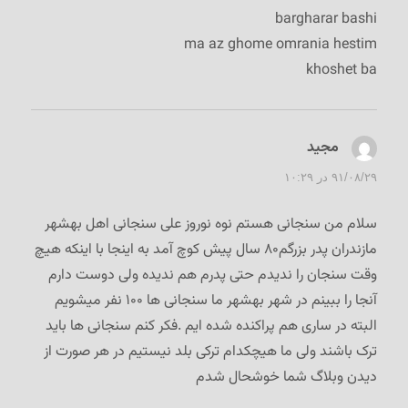
bargharar bashi
ma az ghome omrania hestim
khoshet ba
مجید
گفت:
۹۱/۰۸/۲۹ در ۱۰:۲۹
سلام من سنجانی هستم نوه نوروز علی سنجانی اهل بهشهر
مازندران پدر بزرگم۸۰ سال پیش کوچ آمد به اینجا با اینکه هیچ
وقت سنجان را ندیدم حتی پدرم هم ندیده ولی دوست دارم
آنجا را ببینم در شهر بهشهر ما سنجانی ها ۱۰۰ نفر میشویم
البته در ساری هم پراکنده شده ایم .فکر کنم سنجانی ها باید
ترک باشند ولی ما هیچکدام ترکی بلد نیستیم در هر صورت از
دیدن وبلاگ شما خوشحال شدم