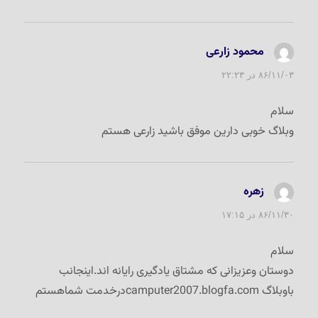
محمود زارعی
گفت:
۸۶/۱۱/۰۳ در ۲۲:۲۳
سلام
وبلاگ خوبی دارین موفق باشید زارعی هستم
زهره
گفت:
۸۶/۱۱/۳۰ در ۱۷:۱۵
سلام
دوستان وعزیزانی که مشتاق یادگیری رایانه اند.اینجانب
باوبلاگ camputer2007.blogfa.comدرخدمت شماهستم