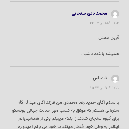
محمد نادی سنجانی
گفت:
۸۸/۱۰/۱۵ در ۲۲:۰۳
قربن همتن
همیشه پاینده باشین
ناشناس
گفت:
۹۰/۱۱/۱۱ در ۱۵:۲۲
با سلام آقای حمید رضا محمدی من فرزند آقای عبداله گله
سنجانی هستم که موفق به کسب مهر اصالت جهانی یونسکو
برای گیوه سنجان شدنداز اینکه میبینم یکی از همشهریانم
اینقدر به وطن خود افتخار میکند به خود می بالم امیدوارم