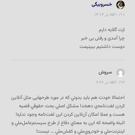
خسروبیگی
گفت:
۸۵/۱۰/۱۱ در ۱۳:۱۴
ازت گلایه دارم
چرا آمدی و رفتی بی خبر
دوست داشتیم ببینیمت
سروش
گفت:
۸۵/۱۰/۱۲ در ۹:۲۶
احتمالا خودت هم بايد بدوني كه در مورد طرحهایی مثل آنلاین
کردن لغت‌نامه‌ی دهخدا مشكل اصلي بحث حقوقي قضيه
هست و عملا امكان آن‌لاين كردن اين لغت‌نامه وجود نداره!
البته واضحه كه اين به معناي دفاع از طرح سيستم‌عامل‌ملي و
اينترنت‌ملي و خودروي‌ملي و كفش‌ملي … نيست!