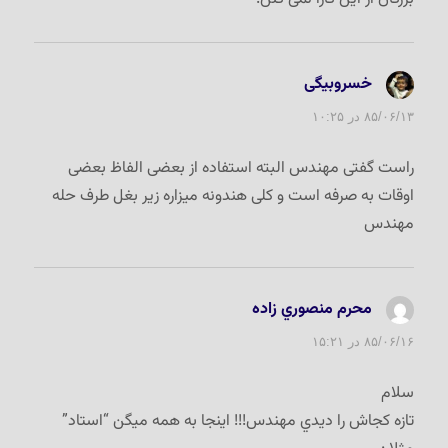
خسروبیگی
گفت:
۸۵/۰۶/۱۳ در ۱۰:۲۵
راست گفتی مهندس البته استفاده از بعضی الفاظ بعضی
اوقات به صرفه است و کلی هندونه میزاره زیر بغل طرف حله
مهندس
محرم منصوري زاده
گفت:
۸۵/۰۶/۱۶ در ۱۵:۲۱
سلام
تازه کجاش را ديدي مهندس!!! اينجا به همه ميگن “استاد”