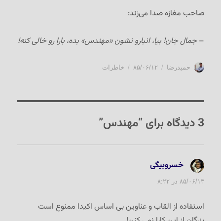
صاحب مغازه صدا می‌زند:
–
جمال جان! بیا، انبارو نشون «مهندس» بده، بارا رو خالی کنه!
نویسنده
ارسال
دسته‌ها
حمیدرضا
۸۵/۰۶/۱۲
خاطرات
شده
در
3 دیدگاه برای “مهندس”
خسروبیگی
گفت:
۸۵/۰۶/۱۳ در ۸:۲۲
استفاده از القاب و عناوین بی اساس اکیدا ممنوع است
بزرگان از این کارا نمی کنن!