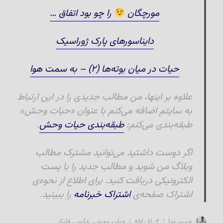
مورچگان
را چو بود اتفاق …
دایناسورهای پارک ژوراسیک
حیات در میان بوته‌ها (۲) – به سمت هوا
علاوه بر اینها، من مطالب جدیدی را در این ارتباط
به سایتم اضافه می‌کنم با عنوان «حیات وحش»
طبقه‌بندی می‌کنم:
طبقه‌بندی حیات وحش
.
اگر دوست داشتید می‌توانید مشترک مطالب
وبلاگ من شوید و مطالب جدید را با پست
الکترونیکی دریافت کنید. برای اطلاع از نحوه‌ی
اشتراک صفحه‌ی
اشتراک خبرنامه
را ببینید.
نویسنده
ارسال
دسته‌ها
حمیدرضا
۸۵/۰۶/۰۴
حیات وحش
،
عکس
،
فلیکر