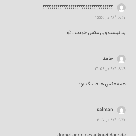
؟؟؟؟؟؟؟؟؟؟؟؟؟؟؟؟؟؟؟؟؟؟؟؟؟؟؟؟؟؟؟؟؟
گفت:
۸۷/۰۶/۲۷ در ۱۵:۵۵
بد نیست ولی عکس خودت…@
حامد
گفت:
۸۷/۰۶/۲۹ در ۲۱:۵۶
همه عکس ها قشنگ بود
salman
گفت:
۸۷/۰۶/۳۱ در ۳:۰۷
damet garm pesar karet doroste