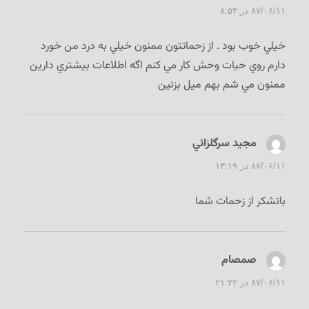
۸۷/۰۶/۱۱ در ۸:۵۳
خيلي خوب بود . از زحماتتون ممنون خيلي به درد من خورد
دارم روي حيات وحش كار مي كنم اگه اطلاعات بيشتري دارين
ممنون مي شم بهم ميل بزنين
مجيد سرگلزائي
گفت:
۸۷/۰۶/۱۱ در ۱۳:۱۹
باتشكر از زحمات شما
صمصام
گفت:
۸۷/۰۶/۱۱ در ۲۱:۲۲