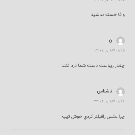
واقا خسته نباشید
ن
گفت:
۸۷/۰۶/۲۵ در ۱۴:۰۷
چقدر زیباست دست شما درد نکند
ناشناس
گفت:
۸۷/۰۶/۲۶ در ۲۳:۰۴
چرا عكس رافيلتر كردي خوش تيپ