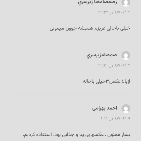
رصمصامضا زيرسري
گفت:
۸۷/۰۶/۰۴ در ۲۲:۲۲
خیلی باحالی عزیزم همیشه جوون میمونی
صمصامزيرسري
گفت:
۸۷/۰۶/۰۴ در ۲۲:۳۰
ازبالا عکس۳خیلی باحاله
احمد بهرامی
گفت:
۸۷/۰۶/۰۹ در ۸:۱۲
بسار ممنون . عکسهای زیبا و جذابی بود. استفاده کردیم.