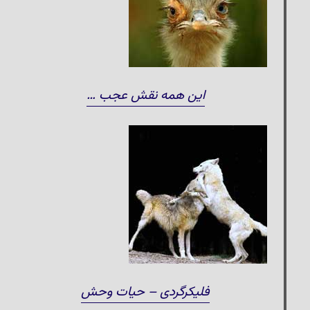
این همه نقش عجب …
فلیکرگردی – حیات وحش