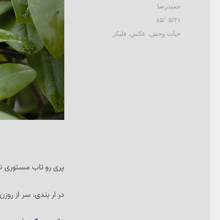
نویسنده
حمیدرضا
ارسال
۸۵/۰۵/۳۱
شده
دسته‌ها
حیات وحش
،
عکس
،
فلیکر
در
پری رو تاب مستوری ند
در ار بندی، سر از روزن 