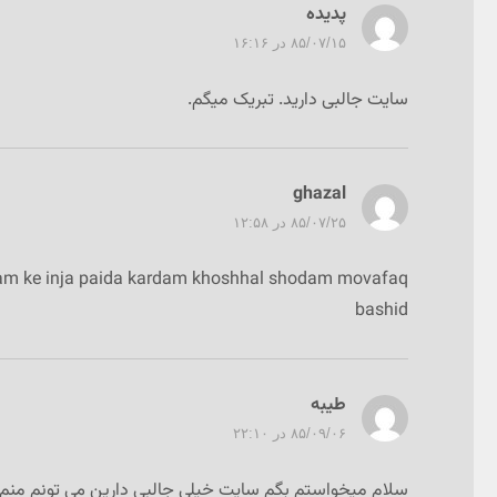
پدیده
گفت:
۸۵/۰۷/۱۵ در ۱۶:۱۶
سایت جالبی دارید. تبریک میگم.
ghazal
گفت:
۸۵/۰۷/۲۵ در ۱۲:۵۸
dam ke inja paida kardam khoshhal shodam movafaq
bashid
طيبه
گفت:
۸۵/۰۹/۰۶ در ۲۲:۱۰
سلام ميخواستم بگم سايت خيلي جالبي دارين مي تونم من