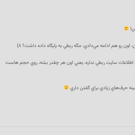
من!
 اون رو هم ادامه مي‌دادي، مگه ربطي به پايگاه داده داشت؟ ۸)
م اطلاعات سايت ربطي نداره، يعني اون هر چقدر بشه، روي حجم هاست
مينه حرف‌هاي زيادي براي گفتن داري