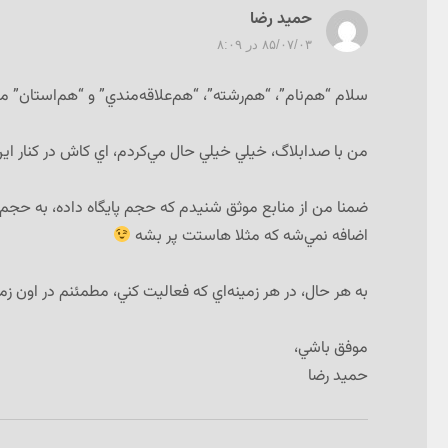
حميد رضا
گفت:
۸۵/۰۷/۰۳ در ۸:۰۹
سلام “هم‌نام”، “هم‌رشته”، “هم‌علاقه‌مندي” و “هم‌استان” 
من با صدابلاگ، خيلي خيلي حال مي‌كردم، اي كاش در كنار اين،
ضمنا من از منابع موثق شنيدم كه حجم پايگاه داده، به حج
اضافه نمي‌شه كه مثلا هاستت پر بشه
به هر حال، در هر زمينه‌اي كه فعاليت كني، مطمئنم در اون ز
موفق باشي،
حميد رضا