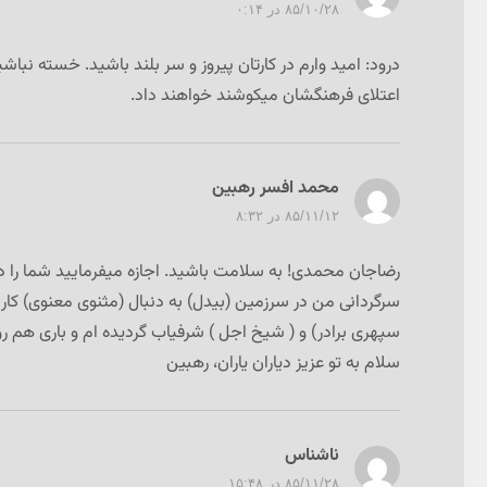
۸۵/۱۰/۲۸ در ۰:۱۴
درود: امید وارم در کارتان پیروز و سر بلند باشید. خسته نباش
اعتلای فرهنگشان میکوشند خواهند داد.
محمد افسر رهبین
گفت:
۸۵/۱۱/۱۲ در ۸:۳۲
رضاجان محمدی! به سلامت باشید. اجازه میفرمایید شما را 
سرگردانی من در سرزمین (بیدل) به دنبال (مثنوی معنوی) کار را
سپهری برادر) و ( شیخ اجل ) شرفیاب گردیده ام و باری هم رو ر
سلام به تو عزیز دیاران یاران، رهبین
ناشناس
گفت:
۸۵/۱۱/۲۸ در ۱۵:۴۸