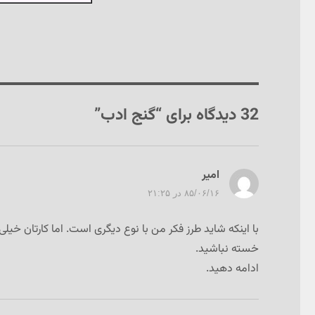
32 دیدگاه برای “گنج ادب”
امیر
گفت:
۸۵/۰۶/۱۶ در ۲۱:۲۵
با اینکه شاید طرز فکر من با نوع دیگری است. اما کارتان خیل
خسته نباشید.
ادامه دهید.