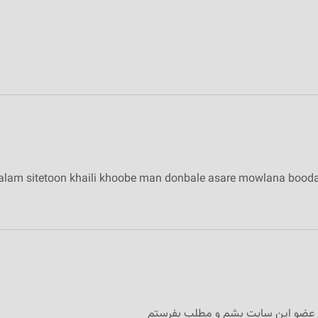
alam sitetoon khaili khoobe man donbale asare mowlana boo
م عضو اين سايت بشم و مطلب بفرستم