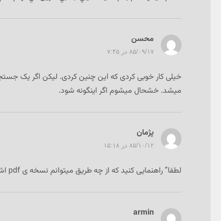
محسن
گفت:
۸۵/۰۹/۱۷ در ۷:۴۵
خیلی کار خوبی کردی که این چنین کردی. لیکن اگر یک جستجوی 
میشد. خشحال میشوم اگر اینگونه شود.
پژمان
گفت:
۸۵/۱۰/۱۲ در ۱۵:۱۸
لطفا” راهنمایی کنید که از چه طریق میتوانم نسخه ی pdf اشعار پارسی را بگیرم.قصد دارم یک کتابخانه الکترونیکی راه اندازی کنم.
armin
گفت: