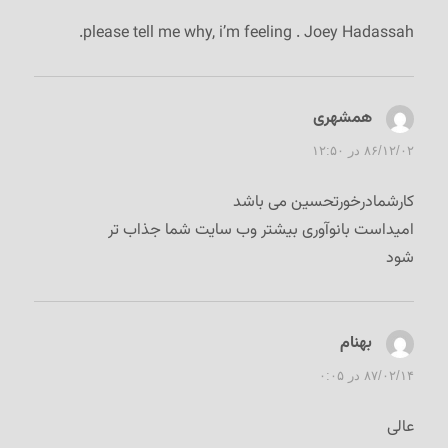
please tell me why, i’m feeling . Joey Hadassah.
همشهری
گفت:
۸۶/۱۲/۰۲ در ۱۲:۵۰
کارشمادرخورتحسین می باشد
امیداست بانوآوری بیشتر وب سایت شما جذاب تر
شود
بهنام
گفت:
۸۷/۰۲/۱۴ در ۰:۰۵
عالی