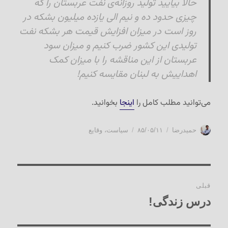
حالا بیایید تولید روزانه‌ی نفت عربستان را که
چیزی حدود ده و نیم الی یازده میلیون بشکه در
روز است در میزان افزایش قیمت هر بشکه نفت
تولیدی این کشور ضرب کنیم و میزان سود
عربستان از این مناقشه را با میزان کمک
اهداییش به لبنان مقایسه کنیم!
می‌توانید مطلب کامل را
اینجا
بخوانید.
نویسنده
ارسال
دسته‌ها
حمیدرضا
۸۵/۰۵/۱۱
سیاست
،
وقایع
شده
در
راهبری
قبلی
نوشته‌ها
درس زندگی!
نوشته
قبلی: