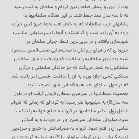
بود. از این رو پیمان صلحی بین کروام و سلطان به ثبت رسید
که تا سه سال بعد حفظ شد. در این هنگام سلطانیها به
بیابانهای غرب صالح‌آباد که به خاطر افسانه‌ها هیچ کس جرأت
ورود به آن را نداشت پا گذاشتند و آنجا را سرزمینهایی مناسب
شهرسازی یافتند و در غربی‌ترین نقطه جهان سلطان در
جزیره‌ای که راههای ورودش با صخره‌هایی صعب‌العبور مسدود
شده بود شهر سلطانیه را ساختند که پایتخت و شهر سلطنتی
سلطانیان به شمار می‌رفت که جز خاندان سلطنتی و بزرگان
مملکتی کسی اجازه ورود به آن را نداشت. همین امر باعث شد
که در طول سالهای بعد هیچگاه این شهر تصرف نشود.
جمعیت سلطانیها در سرزمین سلطان فزونی گرفت (و در طول
سه سال!!!) به میلیونها نفر رسید! به گونه‌ای که زمانی که کروام
با قتل زُوِل سفیر سلطانیها در کروامیه صلح جهانیه را شکست
سپاه میلیونی سلطانی سرزمین او را در نوردید و به آسانی
تمامی آن را فتح نمود. کروام به همراهانش به شرق و سرزمین
لهبیه گریخت. برادر کروام ساویلون (!!!) به شمالیه گریخت و در