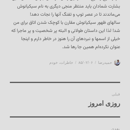
بشارت شمادان باید منتظر منجی دیگری به نام سیکیانوش
می‌ماندند تا در عصر توپ و تفنگ آنها را نجات دهد!
سالهای ظهور سیکیانوش مقارن با کوچک شدن اتاق برای من
شد! لذا این داستان طولانی و البته پر شخصیت و پر ماجرا که
خیلی از اسمها و نبردهای آن را هنوز در خاطر دارم و اینجا
عنوان نکرده‌ام همین جا رها شد.
نویسنده
ارسال
دسته‌ها
حمیدرضا
۸۵/۰۲/۰۶
خاطرات
،
خودم
شده
در
راهبری
قبلی
نوشته‌ها
روزی امروز
نوشته
قبلی:
بعدی