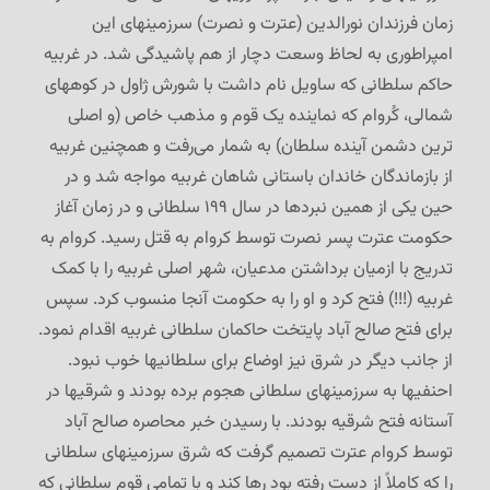
زمان فرزندان نورالدین (عترت و نصرت) سرزمینهای این
امپراطوری به لحاظ وسعت دچار از هم پاشیدگی شد. در غربیه
حاکم سلطانی که ساویل نام داشت با شورش ژاول در کوههای
شمالی، کُروام که نماینده یک قوم و مذهب خاص (و اصلی
ترین دشمن آینده سلطان) به شمار می‌رفت و همچنین غربیه
از بازماندگان خاندان باستانی شاهان غربیه مواجه شد و در
حین یکی از همین نبردها در سال ۱۹۹ سلطانی و در زمان آغاز
حکومت عترت پسر نصرت توسط کروام به قتل رسید. کروام به
تدریج با ازمیان برداشتن مدعیان، شهر اصلی غربیه را با کمک
غربیه (!!!) فتح کرد و او را به حکومت آنجا منسوب کرد. سپس
برای فتح صالح آباد پایتخت حاکمان سلطانی غربیه اقدام نمود.
از جانب دیگر در شرق نیز اوضاع برای سلطانیها خوب نبود.
احنفیها به سرزمینهای سلطانی هجوم برده بودند و شرقیها در
آستانه فتح شرقیه بودند. با رسیدن خبر محاصره صالح آباد
توسط کروام عترت تصمیم گرفت که شرق سرزمینهای سلطانی
را که کاملاً از دست رفته بود رها کند و با تمامی قوم سلطانی که