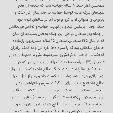
همچنین آغاز جنگ ۵ ساله جهانیه شد، که نتیجه آن فتح
شهرهای بزرگ غربیه توسط جهانیه در چند سال آغاز جنگ و
پیروزیهای متوالی او بر کروام بود. اما در سالهای نیمه دوم
جنگ اوضاع برعکس شد و در نهایت جهانیه و تمامی فرزندانش
از جمله پدر سلطان در طی این جنگ به قتل رسیدند آن سان
که در سال ۲۱۵ سلطانی، سلطان ۱۵ ساله مسن‌ترین بازمانده
خاندان سلطانی بود که با سپاه ۵۰۰ نفره‌اش و به کمک برادران
کوچکترش دَرَخش و ذَرَخش و پسرعموهایش تِرادفورد(!!!) و ژان
ژاندیلان (!!!) سپاه ۱۰۰۰۰ نفره آندرا (!!!) وزیر کروام را که در
آستانه فتح صالح آباد بود در جنگ صالح آباد به کمک مهارتهای
رزمی بالای خود و همرزمانش شکست داد و پس از قتل آندرا
صالح آباد فتح شده را بازپس گرفت. سپس با فراهم آوردن
سپاهی ۱۰۰۰۰ نفری عزم شهر غربیه را کرد و با شکست و قتل
وزیر بعدی کروام (که اسمش دیگر یادم نیست) و فراری دادن
غربیه، در جنگ غربیه! غربیه را فتح کرد! در این زمان هر دو
سپاه سلطانی و کروامی در اثر جنگ پنج ساله فرسوده شده