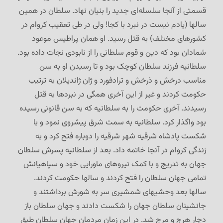
قسمتی از آنجا سلسله‌ای جدید را بنیان نهاد. سلطان در همین
سالها (یادم نیست در نبرد با کجا! ولی در طی تعقیب کروام در
کشورهای مختلف) به قتل رسید. او همان پراطیس موعود
شمادان بود که دین و قوم سلطانی را از نابودی نجات داده بود.
سلطانیه فرزند سلطان کوچک بود و تا رسیدن او به سن
مناسب درخش و ذرخش و ترادفورد و ژان ژاندیلان به ترتیب
حکومت کردند و غیر از این آخری همگی در نبردها به قتل
رسیدند. آخری حکومت را به سلطانیه که به سن قانونی رسیده
بود واگذار کرد. سلطانیه به سمت شرق پیشروی نمود و با
شکست پادشاه شرقیه شهر شرقیه را دوباره فتح کرد و به
زندگی کروام در آنجا خاتمه داد. بعد از سلطانیه پسرش سلطان
جهان به تدریج و با کمک نیروهای ماورایی خود و سپاهیانش
تمامی جهان سلطان را فتح کردند و سالها حکومت کردند.
سالها بعد وحشیهای شمشیری سر به شورش برداشتند و
جانشینان سلطان جهان را شکست دادند و جهان سلطان باز
دچار هرج و مرج شد. در این زمان مردمان جهان سلطان طبق