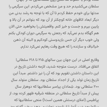
سلطان می‌کشیدم حد و مرز مشخص می‌کردم. این سرگرمی را
مدتها برای خودم حفظ کردم تا آن که با توجه به رشد بدنی من
دیگر ابعاد اتاقهای خانه کوچکتر از آن بود که بتوانم در آن بالا و
پایین بپرم و جست و خیز کنم. واقعیتش را بخواهید حتی الان
هم گهگاه بدم نمی‌آید که رجعتی به سرگرمی دوران کودکی بکنم
ولی خوب دیگر آن حس بازیدوستی کودکیم و البته آن ذهن
خیالباف و سازنده را که هیچ وقت رهایم نمی‌کرد ندارم.
وقایع اصلی در این جهان بین سالهای ۲۱۵ تا ۲۱۸ سلطانی!
اتفاق می‌افتاد. درست متوجه شدید، لازمه داشتن تاریخ در
این داستان داشتن تقویم بود که آن را نیز داشتم. مبدأ این
تاریخ زمان تولد یکی از اجداد سلطان بود. سلطان متولد سال
۲۰۰ سلطانی بود. شِمادان پیامبر سلطانیها که دوهزار سال
پیش از مبدأ تاریخ سلطانی در منطقه شرقیه ظهور کرده بود، از
پِراطیس (املای درستش همین است!) منجی سلطانیها که
سالها بعد دین آنها را از نابودی نجات می‌دهد سخن گفته بود