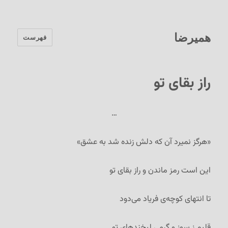
همیرضا
فهرست
راز بقای تو
…
«هرگز نمیرد آن که دلش زنده شد به عشق»
این است رمز ماندن و راز بقای تو
تا انتهای کوچه‌ی فریاد می‌دود
قلبم ز سوز و گرمی لبخندهای تو