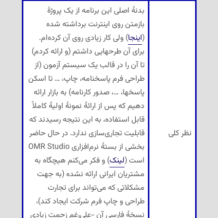
بدنهٔ اصلی این برنامه از یک پروژهٔ
بازمتن روی اینترنت برداشته شده
(
اینجا
) ولی کار زیادی روی آن کرده‌ام.
برای آن طرحهایی داشتم (و ارائه کردم)
تا آن را در قالب یک سیستم آزمون (از
طراحی فرم پاسخنامه، چاپ، … تا اسکن
پاسخها، …، صدور کارنامه) به بازار ارائه
دهیم که پس از ارائهٔ نمونهٔ اولیهٔ کاملاً
قابل استفاده، به این نتیجه رسیدند که
نظر کلی
قابلیت تجاری‌سازی ندارد. در حال حاضر
بخشی از بستهٔ نرم‌افزاری OMR Studio
است (
لینک
) و فکر می‌کنم هیچگاه به
مشتریان ایرانی ارائه نشده (به جهت
مشکلاتی که می‌تواند برای تجارت
طراحی و چاپ فرم شرکت ایجاد کند)،
نسخهٔ فارسی آن -علی‌رغم زحمت زیادی