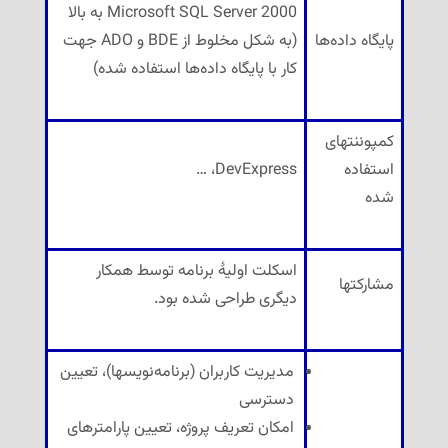
Microsoft SQL Server 2000 به بالا
پایگاه داده‌ها
(به شکل مخلوط از BDE و ADO جهت
کار با پایگاه داده‌ها استفاده شده)
کمپوننتهای
استفاده
DevExpress، …
شده
اسکلت اولیهٔ برنامه توسط همکار
مشارکتها
دیگری طراحی شده بود.
مدیریت کاربران (برنامه‌نویسها)، تعیین
دسترسی
امکان تعریف پروژه، تعیین پارامترهای