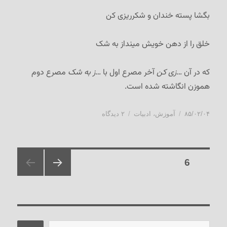
بگشا پسته خندان و شکرریزی کن
خلق را از دهن خویش مینداز به شک
که در آن
…زی کن
آخر مصرع اول با
…ز به شک
مصرع دوم
هموزن انگاشته شده است.
ارسال
دسته‌ها
برای
۸۵/۰۲/۰۴
آموزش
،
ادبیات
۲ دیدگاه
شده
سکته
در
عروضی
Posts
برگه
6
pagination
صفحه
قبلی
جستجو