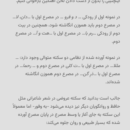
اینچنینی را بدون از دست دادن لحن آهنگین بازخوانی کنیم.
در نمونه اول از رودکی
… د و فرو …
در مصرع اول با
…دان، لا…
در مصرع دوم باید هموزن انگاشته شود، همچنین در بیت
دوم از رودکی
…رم با…
در مصرع اول با
…هت و آ…
در مصرع
دوم.
در نمونه آورده شده از نظامی دو سکته متوالی وجود دارد:
…
مللا…
در مصرع اول با
…ت کلی
در مصرع دوم و
… رحما…
در
مصرع اول با
…دَرِ گن…
در مصرع دوم هموزن انگاشته
شده‌اند.
جالب است بدانید که سکته عروضی در شعر شاعرانی مثل
حافظ و روانگویان دیگر نیز دیده می‌شود -به وفور- اما معمولاً
این سکته به جای آغاز یا وسط مصرع در پایان مصرع آورده
شده که بسیار طبیعی و روان جلوه می‌کند: