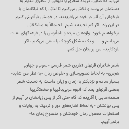
می‌آید که کتابی، گزیده شعری یا دیوانی از شعرای قدیم به
دستمان می‌رسد و تلاش می‌کنیم تا لذتی را که نیاکانمان با
بازخوانی آن آثار در خود می‌آفریدند، در خویش بازآفرینی کنیم.
در این راه -اگر کم تجربه باشیم- احتمالاً به مشکلاتی
برخواهیم خورد. واژه‌های مرده و نامأنوس را در فرهنگهای لغات
می‌یابیم و … . و یک مشکل کوچک را سعی می‌کنم -اگر
تازه‌کارید- من برایتان حل کنم.
شعر شاعران قرنهای آغازین شعر فارسی -سوم و چهارم
هجری- به لحاظ تصویرسازی و خلوص زبان -به نظر من شاید-
بسیار ساده و نزدیکتر به زمان و زبان ماست به نسبت شعر
بعضی قرنهای بعد که انبوه عربی‌بافیها و صنعتگریها
ملغمه‌هایی را آفریده که گاه حتی اگر از پس زبانشان بر آییم از
پس بیانشان -به لحاظ اشاره‌های دور و نزدیک به روایات و
استعارات معمول زمان خودشان و منسوخ زمان ما-
برنمی‌آییم.