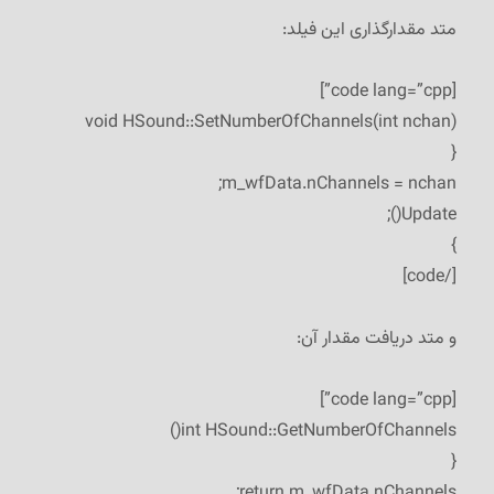
متد مقدار‌گذاری این فیلد:
[code lang=”cpp”]
void HSound::SetNumberOfChannels(int nchan)
{
m_wfData.nChannels = nchan;
Update();
}
[/code]
و متد دریافت مقدار آن:
[code lang=”cpp”]
int HSound::GetNumberOfChannels()
{
return m_wfData.nChannels;