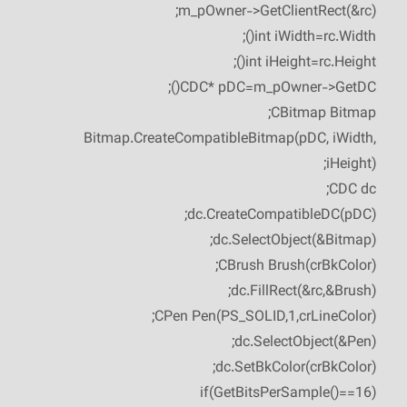
m_pOwner->GetClientRect(&rc);
int iWidth=rc.Width();
int iHeight=rc.Height();
CDC* pDC=m_pOwner->GetDC();
CBitmap Bitmap;
Bitmap.CreateCompatibleBitmap(pDC, iWidth,
iHeight);
CDC dc;
dc.CreateCompatibleDC(pDC);
dc.SelectObject(&Bitmap);
CBrush Brush(crBkColor);
dc.FillRect(&rc,&Brush);
CPen Pen(PS_SOLID,1,crLineColor);
dc.SelectObject(&Pen);
dc.SetBkColor(crBkColor);
if(GetBitsPerSample()==16)