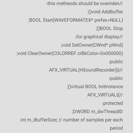
//this metheods should be overriden:
void AddBuffer();
BOOL Start(WAVEFORMATEX* pwfex=NULL);
BOOL Stop();
//for graphical display:
void SetOwner(CWnd* pWnd);
void ClearOwner(COLORREF crBkColor=0x000000);
public:
//{{AFX_VIRTUAL(HSoundRecorder)
public:
virtual BOOL InitInstance();
//}}AFX_VIRTUAL
protected:
DWORD m_dwThreadID;
int m_iBufferSize; // number of samples per each
period