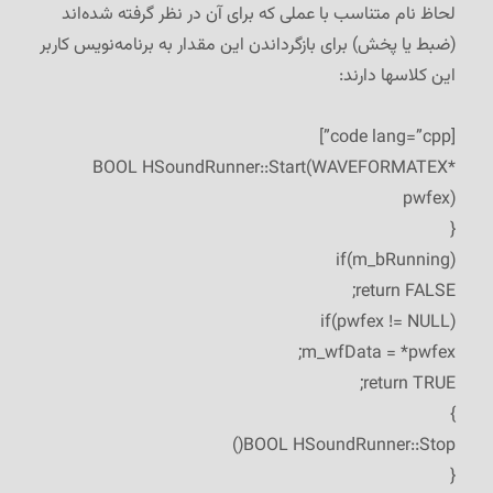
لحاظ نام متناسب با عملی که برای آن در نظر گرفته شده‌اند
(ضبط یا پخش) برای بازگرداندن این مقدار به برنامه‌نویس کاربر
این کلاسها دارند:
[code lang=”cpp”]
BOOL HSoundRunner::Start(WAVEFORMATEX*
pwfex)
{
if(m_bRunning)
return FALSE;
if(pwfex != NULL)
m_wfData = *pwfex;
return TRUE;
}
BOOL HSoundRunner::Stop()
{