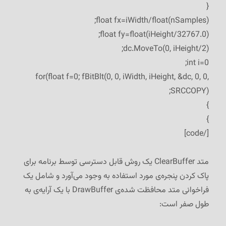
{
float fx=iWidth/float(nSamples);
float fy=float(iHeight/32767.0);
dc.MoveTo(0, iHeight/2);
int i=0;
for(float f=0; f
BitBlt(0, 0, iWidth, iHeight, &dc, 0, 0,
SRCCOPY);
}
}
[/code]
متد ClearBuffer یک روش قابل دسترسی توسط برنامه برای
پاک کردن پنجره‌ی مورد استفاده به وجود می‌آورد و شامل یک
فراخوانی متد محافظت شده‌ی DrawBuffer با یک آرایه‌ی به
طول صفر است: