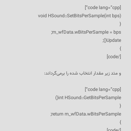
[code lang=”cpp”]
void HSound::SetBitsPerSample(int bps)
{
m_wfData.wBitsPerSample = bps;
Update();
}
[/code]
و متد زیر مقدار انتخاب شده را برمی‌گرداند:
[code lang=”cpp”]
int HSound::GetBitsPerSample()
{
return m_wfData.wBitsPerSample;
}
[/code]