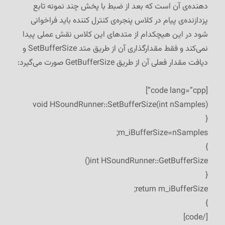
دهنده‌ی آن است که بعد از ضبط با پخش چند نمونه تابع
پزدازنده‌ی پیام در کلاس پنجره‌ی کنترل کننده باید فراخوانی
شود در این هیچکدام از متدهای این کلاس نقش عملی پیدا
نمی‌کند و فقط مقدارگذاری آن از طریق متد SetBufferSize و
دیافت مقدار فعلی آن از طریق GetBufferSize صورت می‌گیرد:
[code lang=”cpp”]
void HSoundRunner::SetBufferSize(int nSamples)
{
m_iBufferSize=nSamples;
}
int HSoundRunner::GetBufferSize()
{
return m_iBufferSize;
}
[/code]