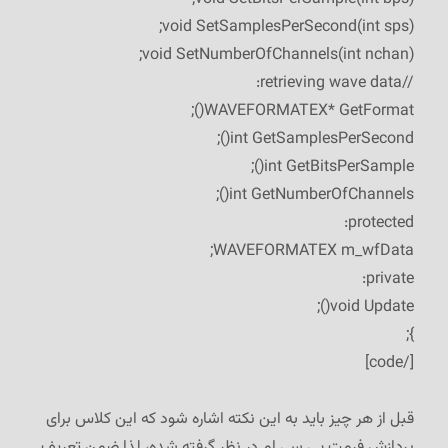
void SetSamplesPerSecond(int sps);
void SetNumberOfChannels(int nchan);
//retrieving wave data:
WAVEFORMATEX* GetFormat();
int GetSamplesPerSecond();
int GetBitsPerSample();
int GetNumberOfChannels();
protected:
WAVEFORMATEX m_wfData;
private:
void Update();
};
[/code]
قبل از هر چیز باید به این نکته اشاره شود که این کلاس برای
پردازش فرمت پی.سی.ام در نظر گرفته شده، لذا ضمن تعریف