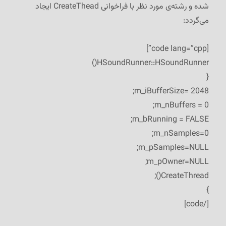
شده و رشته‌ی مورد نظر با فراخوانی CreateThead ایجاد
می‌گردد:
[code lang=”cpp”]
HSoundRunner::HSoundRunner()
{
m_iBufferSize= 2048;
m_nBuffers = 0;
m_bRunning = FALSE;
m_nSamples=0;
m_pSamples=NULL;
m_pOwner=NULL;
CreateThread();
}
[/code]