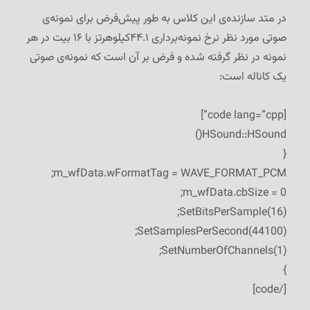
در متد سازنده‌ی این کلاس به طور پیش‌فرض برای نمونه‌ی
صوتی مورد نظر نرخ نمونه‌برداری ۴۴.۱کیلوهرتز با ۱۶ بیت در هر
نمونه در نظر گرفته شده و فرض بر آن است که نمونه‌ی صوتی
یک کاناله است:
[code lang=”cpp”]
HSound::HSound()
{
m_wfData.wFormatTag = WAVE_FORMAT_PCM;
m_wfData.cbSize = 0;
SetBitsPerSample(16);
SetSamplesPerSecond(44100);
SetNumberOfChannels(1);
}
[/code]