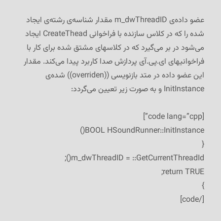
عضو داده‌ی m_dwThreadID مقدار شناسه‌ی رشته‌ی ایجاد
شده را که در کلاس سازنده با فراخوانی CreateThead ایجاد
می‌شود در بر می‌گیرد که در کلاسهای مشتق شده برای کار با
فراخوانیهای ای.پی.آی پردازش صدا کاربرد پیدا می‌کند. مقدار
این عضو داده در متد بازنویسی ((overriden)) شده‌ی
InitInstance و به صورت زیر تعیین می‌گردد:
[code lang=”cpp”]
BOOL HSoundRunner::InitInstance()
{
m_dwThreadID = ::GetCurrentThreadId();
return TRUE;
}
[/code]