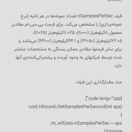
فیلد nSamplesPerSec تعداد نمونه‌ها در هر ثانیه (نرخ
نمونه‌برداری) را مشخص می‌کند. برای فرمت پی.سی.ام مقادیر
معمول ۸کیلوهرتز (۸۰۰۰)، ۱۱.۰۲۵کیلوهرتز (۱۱۰۲۵)،
۲۲.۰۵کیلوهرتز (۲۲۰۵۰) و ۴۴.۱کیلوهرتز (۴۴۱۰۰) می‌باشد و
برای سایر فرمتها مقادیر ممکن بستگی به مشخصات منتشر
شده توسط شرکتهای به وجود آورنده و پشتیبانی‌کننده‌ی آنها
دارد.
متد مقدارگذاری این فیلد:
[code lang=”cpp”]
void HSound::SetSamplesPerSecond(int sps)
{
m_wfData.nSamplesPerSec = sps;
Update();