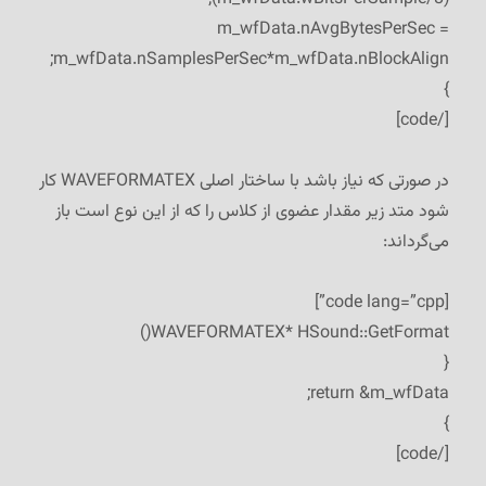
m_wfData.nAvgBytesPerSec =
m_wfData.nSamplesPerSec*m_wfData.nBlockAlign;
}
[/code]
در صورتی که نیاز باشد با ساختار اصلی WAVEFORMATEX کار
شود متد زیر مقدار عضوی از کلاس را که از این نوع است باز
می‌گرداند:
[code lang=”cpp”]
WAVEFORMATEX* HSound::GetFormat()
{
return &m_wfData;
}
[/code]