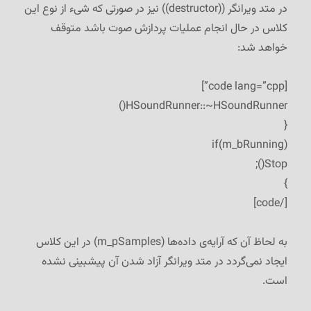
در متد ویرانگر ((destructor)) نیز در صورتی که شیء از نوع این
کلاس در حال انجام عملیات پردازش صوت باشد متوقف
خواهد شد:
[code lang=”cpp”]
HSoundRunner::~HSoundRunner()
{
if(m_bRunning)
Stop();
}
[/code]
به لحاظ آن که آرایه‌ی داده‌ها (m_pSamples) در این کلاس
ایجاد نمی‌گردد در متد ویرانگر آزاد شدن آن پیشبینی نشده
است.