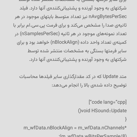
شرکتهای به وجود آورنده و پشتیبانی‌کننده‌ی آنها دارد. فیلد
nAvgBytesPerSec نیز تعداد متوسط بایتهای موجود در هر
ثانیه‌ی صدا را مشخص می‌کند و برای فرمت پی.سی.ام برابر با
تعداد نمونه‌های موجود در هر ثانیه (nSamplesPerSec) در
کمینه‌ی تعداد واحد داده (nBlockAlign) خواهد بود و برای
سایر فرمتها بستگی به مشخصات منتشر شده توسط
شرکتهای به وجود آورنده و پشتیبانی‌کننده‌ی آنها دارد.
متد Update که در کد مقدار‌گذاری سایر فیلد‌ها محاسبات
توضیح داده شده‌ی بالا را انجام می‌دهد:
[code lang=”cpp”]
void HSound::Update()
{
m_wfData.nBlockAlign = m_wfData.nChannels*
(m_wfData.wBitsPerSample/8);