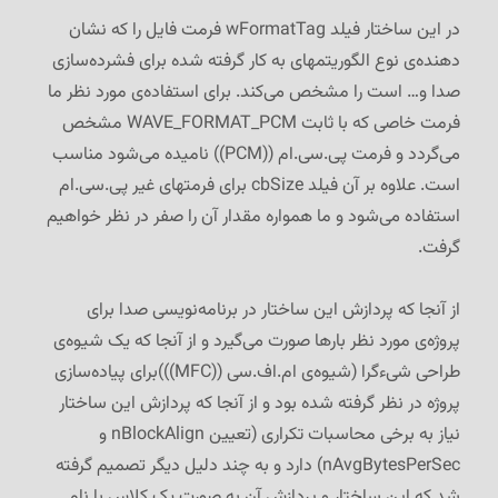
در این ساختار فیلد wFormatTag فرمت فایل را که نشان
دهنده‌ی نوع الگوریتمهای به کار گرفته شده برای فشرده‌سازی
صدا و… است را مشخص می‌کند. برای استفاده‌ی مورد نظر ما
فرمت خاصی که با ثابت WAVE_FORMAT_PCM مشخص
می‌گردد و فرمت پی.سی.ام ((PCM)) نامیده می‌شود مناسب
است. علاوه بر آن فیلد cbSize برای فرمتهای غیر پی.سی.ام
استفاده می‌شود و ما همواره مقدار آن را صفر در نظر خواهیم
گرفت.
از آنجا که پردازش این ساختار در برنامه‌نویسی صدا برای
پروژه‌ی مورد نظر بارها صورت می‌گیرد و از آنجا که یک شیوه‌ی
طراحی شیءگرا (شیوه‌ی ام.اف.سی ((MFC)))برای پیاده‌سازی
پروژه در نظر گرفته شده بود و از آنجا که پردازش این ساختار
نیاز به برخی محاسبات تکراری (تعیین nBlockAlign و
nAvgBytesPerSec) دارد و به چند دلیل دیگر تصمیم گرفته
شد که این ساختار و پردازش آن به صورت یک کلاس با نام