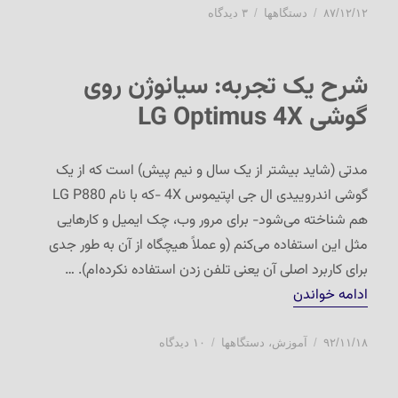
ارسال
دسته‌ها
برای
۸۷/۱۲/۱۲
دستگاهها
۳ دیدگاه
شده
۵۸۰۰
در
شرح یک تجربه: سیانوژن روی
گوشی LG Optimus 4X
مدتی (شاید بیشتر از یک سال و نیم پیش) است که از یک
گوشی اندروییدی ال جی اپتیموس 4X -که با نام LG P880
هم شناخته می‌شود- برای مرور وب، چک ایمیل و کارهایی
مثل این استفاده می‌کنم (و عملاً هیچگاه از آن به طور جدی
برای کاربرد اصلی آن یعنی تلفن زدن استفاده نکرده‌ام). …
“شرح یک تجربه: سیانوژن روی گوشی LG Optimus 4X”
ادامه خواندن
ارسال
دسته‌ها
برای
۹۲/۱۱/۱۸
آموزش
،
دستگاهها
۱۰ دیدگاه
شده
شرح
در
یک
تجربه: