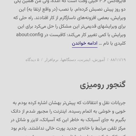
فایرفاکس ۳.۶ خیلی وقت است که آمده، ولی من همین یکی
دو روز پیش نصبش کرده‌ام. با نصب (در واقع ارتقا به) این
ویرایش، بعضی افزونه‌های ناسازگارم از کار افتادند. راه حلی که
برای ویرایشهای قدیمی‌تر این مشکل را حل می‌کرد برای این
ویرایش با کمی تغییر کار می‌کند: کافیست در about:config
“فایرفاکس جدید، اپراهای موبایل و …”
کلیدی با نام …
ادامه خواندن
ارسال
دسته‌ها
برای
۸۸/۱۱/۱۹
آموزش
،
اینترنت
،
دستگاهها
،
نرم‌افزار
۵ دیدگاه
شده
فایرفاکس
در
جدید،
اپراهای
گنجور رومیزی
موبایل
و
…
جریانات نقل و انتقالات که پیش‌تر بهشان اشاره کرده بودم به
خوبی و خوشی به اتمام رسیده. اینترنت را مجبور شدم از داتک
بگیرم به جای آسیاتک به خاطر این که آسیاتک، لایزر و شاتل در
مرکز تلفن مرتبط با خانه‌ی جدید پورت خالی نداشتند. یادم بود