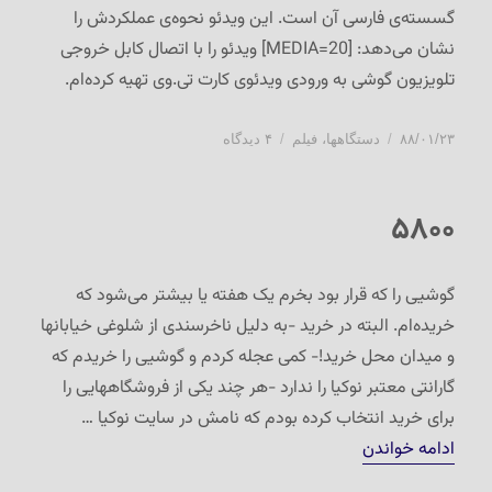
گسسته‌ی فارسی آن است. این ویدئو نحوه‌ی عملکردش را
نشان می‌دهد: [MEDIA=20] ویدئو را با اتصال کابل خروجی
تلویزیون گوشی به ورودی ویدئوی کارت تی.وی تهیه کرده‌ام.
ارسال
دسته‌ها
برای
۸۸/۰۱/۲۳
دستگاهها
،
فیلم
۴ دیدگاه
شده
ورودی
در
دستنویس
فارسی
۵۸۰۰
نوکیا
۵۸۰۰
گوشیی را که قرار بود بخرم یک هفته یا بیشتر می‌شود که
خریده‌ام. البته در خرید -به دلیل ناخرسندی از شلوغی خیابانها
و میدان محل خرید!- کمی عجله کردم و گوشیی را خریدم که
گارانتی معتبر نوکیا را ندارد -هر چند یکی از فروشگاههایی را
برای خرید انتخاب کرده بودم که نامش در سایت نوکیا …
“۵۸۰۰”
ادامه خواندن