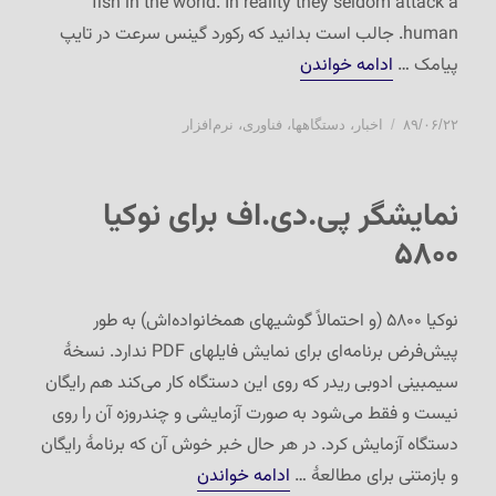
fish in the world. In reality they seldom attack a
human. جالب است بدانید که رکورد گینس سرعت در تایپ
“سوایپ برای نوکیا ۵۸۰۰”
پیامک …
ادامه خواندن
ارسال
دسته‌ها
۸۹/۰۶/۲۲
اخبار
،
دستگاهها
،
فناوری
،
نرم‌افزار
شده
در
نمایشگر پی.دی.اف برای نوکیا
۵۸۰۰
نوکیا ۵۸۰۰ (و احتمالاً گوشیهای همخانواده‌اش) به طور
پیش‌فرض برنامه‌ای برای نمایش فایلهای PDF ندارد. نسخهٔ
سیمبینی ادوبی ریدر که روی این دستگاه کار می‌کند هم رایگان
نیست و فقط می‌شود به صورت آزمایشی و چندروزه آن را روی
دستگاه آزمایش کرد. در هر حال خبر خوش آن که برنامهٔ رایگان
“نمایشگر پی.دی.اف برای نوکیا ۵۸۰۰
و بازمتنی برای مطالعهٔ …
ادامه خواندن