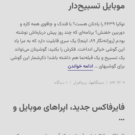
موبایل تسبیح‌دار
سیانوژن
روی
گوشی
نوکیا ۶۶۳۹ را یادتان هست؟ با فندک و چاقوی همه کاره و
LG
دوربین خفنش؟ برنامه‌ای که چند روز پیش درباره‌اش نوشته
Optimus
4X
بودم (روزانه‌نگار ۸۹، اینجا) یک سری قابلیت دارد که به مرا یاد
این گوشی خیالی انداخت. فکرش را بکنید: گوشیتان می‌تواند
یک تسبیح و یک قبله‌نما هم داشته باشد! ذکرشمار این گوشی
“موبایل تسبیح‌دار”
برای گوشیهای …
ادامه خواندن
ارسال
دسته‌ها
برای
۸۹/۰۳/۰۹
دستگاهها
،
نرم‌افزار
۱ دیدگاه
شده
موبایل
در
تسبیح‌دار
فایرفاکس جدید، اپراهای موبایل و
…