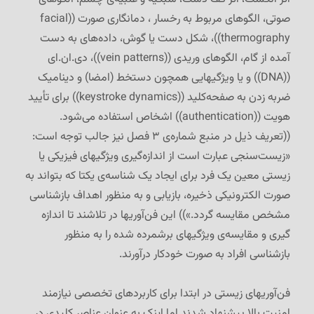
صوتی، الگوهای مربوط به رخسار ، دمانگاری صورت ((facial
thermography))، شکل دست یا گوش، داده‌های به دست
آمده از گام، الگوهای وریدی ((vein patterns))، دی.ان.ای
((DNA)) و یا ویژگیهایی همچون دستخط (امضا) و دینامیک
ضربه زدن به صفحه‌کلید ((keystroke dynamics)) برای تأیید
هویت ((authentication)) اشخاص استفاده می‌شود.
((تعریف ذیل در منبع شماره‌ی ۳ فصل نیز جالب توجه است:
«زیست‌سنجی عبارت است از اندازه‌گیری ویژگیهای فیزیکی یا
زیستی معین یک فرد برای ایجاد یک شناسه‌ی یکتا که بتواند به
صورت الکترونیکی ذخیره، بازیابی و به منظور اهداف بازشناسی
مشخص مقایسه گردد.»)) این فن‌آوریها در تلاشند تا اندازه
گیری و مقایسه‌ی ویژگیهای بر‌شمرده شده را به منظور
بازشناسی افراد به صورت خود‌کار درآورند.
فن‌آوریهای زیستی در ابتدا برای کاربردهای تخصصی نیازمند
امنیت بالا پیشنهاد شدند اما اینک به عنوان عناصر کلیدی در