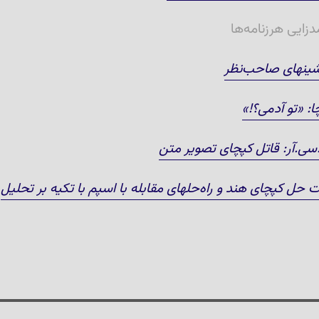
دزایی هرزنامه‌ها
ینهای صاحب‌نظر
ا: «تو آدمی؟!»
.سی.آر: قاتل کپچای تصویر متن
حل کپچای هند و راه‌حلهای مقابله با اسپم با تکیه بر تحلیل