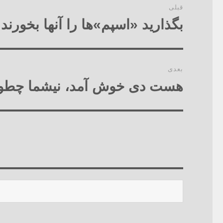
قبلی
نوشته‌ها
بگذارید «اسپم»ها را آنها بخورند!
نوشته
قبلی:
بعدی
هست دی خوش آمد، ن‏ی‏شما چطو
نوشته
بعدی:
جستجو