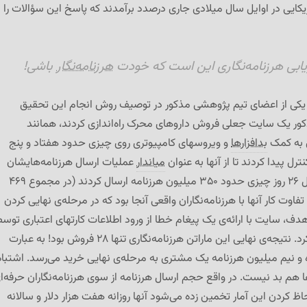
کایی در اوایل سال میلادی جاری درصدد برآمدند که پاسخ این سؤالات را
رزیابی هرزنامه‌نگاری این است که خودت
هرزنامه‌نگار
باشی!
یکی از اعضای تیم پژوهشی مذکور در توصیف روش انجام این تحقیق
ور یک سایت جعلی فروش داروهای محرک راه‌اندازی کردند، همانند
ی به کمک
بدافزارها
و ویروسهای کامپیوتری روی چیزی حدود هفتاد و پنج
ترل پیدا کردند تا از آنها به عنوان
میاندار
عملیات ارسال هرزنامه‌هایشان
استفاده کنند و در طول ۲۶ روز چیزی حدود ۳۵۰ میلیون هرزنامه ارسال کردند (در مجموع ۴۶۹
تفاوت کار آنها با هرزنامه‌نگاران واقعی آنجا بود که در مرحله‌ی نهایی کردن
ف، سایت با ارائه‌ی یک پیغام خطا از ورود اطلاعات کارتهای اعتباری توس
مشتری جلوگیری می‌کرد. نتیجه‌ی نهایی این ماراتن هرزنامه‌نگاری تنها ۲۸ فروش بود! به عبارت
ده و نیم میلیون هرزنامه یک مشتری به مرحله‌ی نهایی خرید می‌رسد. اشتباه
ها هم بد نیست. در واقع حجم ارسال هرزنامه از سوی هرزنامه‌نگاران حرفه‌ا
 کردن این آمار تخمین زده می‌شود آنها روزانه هفت هزار دلار و سالانه