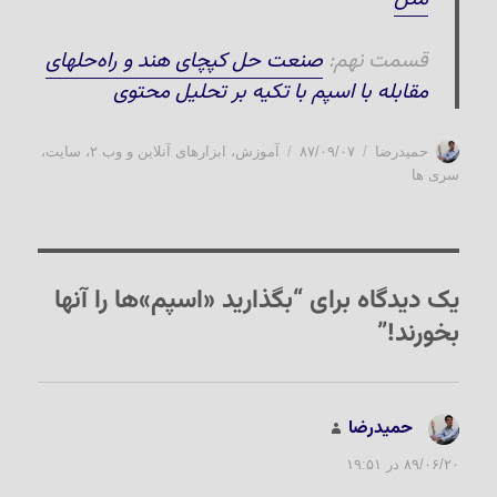
قسمت نهم:
صنعت حل کپچای هند و راه‌حلهای
مقابله با اسپم با تکیه بر تحلیل محتوی
نویسنده
ارسال
دسته‌ها
حمیدرضا
۸۷/۰۹/۰۷
آموزش
،
ابزارهای آنلاین و وب ۲
،
سایت
،
شده
سری ها
در
یک دیدگاه برای “بگذارید «اسپم»ها را آنها
بخورند!”
حمیدرضا
گفت:
۸۹/۰۶/۲۰ در ۱۹:۵۱