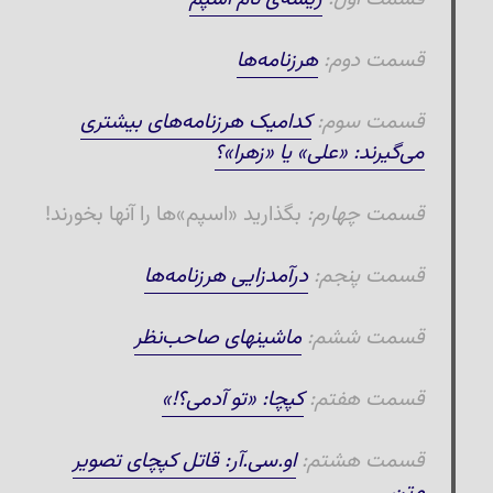
قسمت دوم:
هرزنامه‌ها
قسمت سوم:
کدامیک هرزنامه‌های بیشتری
می‌گیرند: «علی» یا «زهرا»؟
قسمت چهارم:
بگذارید «اسپم»ها را آنها بخورند!
قسمت پنجم:
درآمدزایی هرزنامه‌ها
قسمت ششم:
ماشینهای صاحب‌نظر
قسمت هفتم:
کپچا: «تو آدمی؟!»
قسمت هشتم:
او.سی.آر: قاتل کپچای تصویر
متن