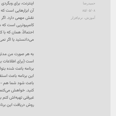
اینترنت، برای وبگردی ل
نویسنده
حمیدرضا
آن ابزارهایی است که د
ارسال
۸۵/۰۵/۰۸
شده
نقش مهمی دارد. اگر ای
دسته‌ها
آموزش
،
نرم‌افزار
در
کامپیوتریی است که ش
می‌دانستید یا اگر نم
به هر صورت من مدتها
است (برای اطلاعات بی
برنامه باعث شده بتوان
این برنامه باعث است
باعث شود شما هم -حتی 
کنید. خواهش می‌کنم س
غیرفنی تهیه‌اش کنم بخ
روش دریافت این برنامه