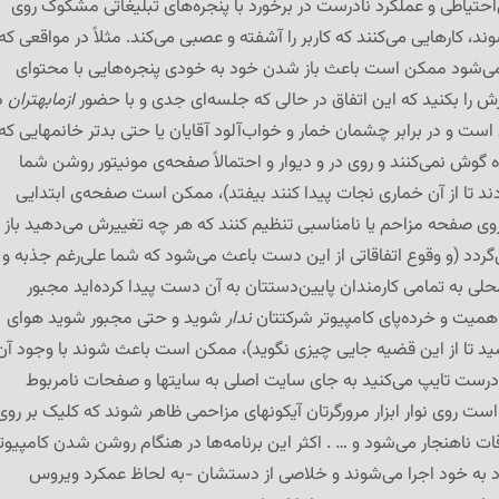
ی‌احتیاطی و عملکرد نادرست در برخورد با پنجره‌های تبلیغاتی مشکوک روی
 کارهایی می‌کنند که کاربر را آشفته و عصبی می‌کند. مثلاً در مواقعی که
نمی‌شود ممکن است باعث باز شدن خود به خودی پنجره‌هایی با محتوای
 را بکنید که این اتفاق در حالی که جلسه‌ای جدی و با حضور
ازمابهتران
د
ی است و در برابر چشمان خمار و خواب‌آلود آقایان یا حتی بدتر خانمهایی که
ه گوش نمی‌کنند و روی در و دیوار و احتمالاً صفحه‌ی مونیتور روشن شما
ند تا از آن خماری نجات پیدا کنند بیفتد)، ممکن است صفحه‌ی ابتدایی
ا روی صفحه مزاحم یا نامناسبی تنظیم کنند که هر چه تغییرش می‌دهید باز
گردد (و وقوع اتفاقاتی از این دست باعث می‌شود که شما علی‌رغم جذبه و
محلی به تمامی کارمندان پایین‌دستتان به آن دست پیدا کرده‌اید مجبور
همیت و خرده‌پای کامپیوتر شرکتتان
ندار
شوید و حتی مجبور شوید هوای
ید تا از این قضیه جایی چیزی نگوید)، ممکن است باعث شوند با وجود آن
 درست تایپ می‌کنید به جای سایت اصلی به سایتها و صفحات نامربوط
 روی نوار ابزار مرورگرتان آیکونهای مزاحمی ظاهر شوند که کلیک بر روی
ات ناهنجار می‌شود و … . اکثر این برنامه‌ها در هنگام روشن شدن کامپیوت
ود به خود اجرا می‌شوند و خلاصی از دستشان -به لحاظ عمکرد ویروس