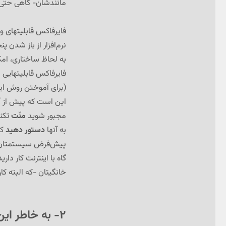
مانندشان- گاهی حتی 
فایرفاکس قابلیتهای ویژ
نرم‌افزار از باز شدن
به لحاظ ساختاری، امک
فایرفاکس قابلیتهایی د
(برای آموختن روش ا
این است که پیش از آن 
مجبور شوید
منّت
تکنی
به آنها
دستور دهید
که
پیش‌فرض سیستمتان کنن
گاه با اینترنت کار دار
خانگیتان -که البته ک
۲- به خاطر این که فایرفاکس خوشدست‌تر است