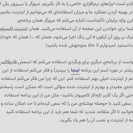
ازم است ابزارهای نرم‌افزاری خاصی را به کار بگیریم. مرورگر یا
بــِــرَوزر
یکی از
ر بهینه کردن عملکرد ما و میزان استفاده‌ای که می‌توانیم از اینترنت بکنیم
ن واژه برایتان ناآشناست اشاره می‌کنم که مرورگر همان برنامه‌ی
ما برای خواندن این صفحه از آن استفاده می‌کنید. همان
اینترنت اکسپلور
احتمالاً، همان که با کلیک بر روی آن آیکون e آبی رنگ اجرا می‌شود، همان که …! همان که خودت
ی‌دانستید امیدوارم تا حالا متوجهش شده باشید!
ست از برنامه‌ی دیگری برای وبگردی استفاده می‌کنم که اسمش
فایرفاکس
شتر در مورد اسم این برنامه
اینجا
را ببینید) و فکر می‌کنم استفاده از این
م از اینترنت خیلی بهتر استفاده کنم. این که چرا من فکر می‌کنم استفاده ا
فاده‌ی مفیدتر و بهترم از اینترنت شده سؤالی است که ممکن است پاسخ
اگر یک کاربر تازه‌کار کامپیوتر باشید- مثل من از این برنامه استفاده
عی کنید با حوصله نوشته‌ی من را که سعی کرده‌ام تا حد امکان ساده و
وانید تا اگر متقاعد شدید که شما هم باید از این برنامه استفاده کنید
 از اینترنت و نصب آن را هم یاد بگیرید.